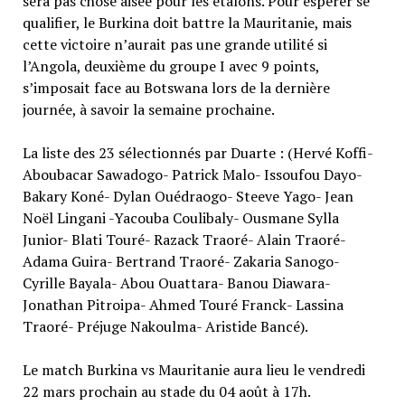
sera pas chose aisée pour les étalons. Pour espérer se
qualifier, le Burkina doit battre la Mauritanie, mais
cette victoire n’aurait pas une grande utilité si
l’Angola, deuxième du groupe I avec 9 points,
s’imposait face au Botswana lors de la dernière
journée, à savoir la semaine prochaine.
La liste des 23 sélectionnés par Duarte : (Hervé Koffi-
Aboubacar Sawadogo- Patrick Malo- Issoufou Dayo-
Bakary Koné- Dylan Ouédraogo- Steeve Yago- Jean
Noël Lingani -Yacouba Coulibaly- Ousmane Sylla
Junior- Blati Touré- Razack Traoré- Alain Traoré-
Adama Guira- Bertrand Traoré- Zakaria Sanogo-
Cyrille Bayala- Abou Ouattara- Banou Diawara-
Jonathan Pitroipa- Ahmed Touré Franck- Lassina
Traoré- Préjuge Nakoulma- Aristide Bancé).
Le match Burkina vs Mauritanie aura lieu le vendredi
22 mars prochain au stade du 04 août à 17h.