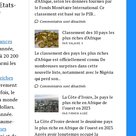
d’Afrique, selon les données fournies par
Etats-
le Fonds Monétaire International. Ce
e
classement est basé sur le PIB...
Commentaires sont désactivés
Classement des 10 pays les
plus riches d’Afrique
sances
PAR VALAIRE S
 année,
Le classement des pays les plus riches
 à 20 200
d’Afrique est officiellement connu. De
armi les
nombreuses surprises dans cette
nouvelle liste, notamment avec le Nigéria
 riches
qui perd son...
gèrement
Commentaires sont désactivés
ois, le
La Côte d’Ivoire, 2e pays le
 du monde
plus riche en Afrique de
ollars.
l’ouest en 2023
année.
PAR FIRMIN AGBÉ
oyaume-
La Côte d’Ivoire devient le deuxième pays
le plus riche en Afrique de l’ouest en 2023.
nes
Après avoir longtemps occupé la