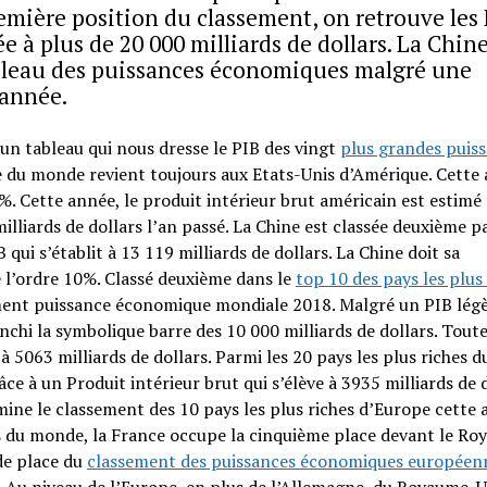
emière position du classement, on retrouve les 
e à plus de 20 000 milliards de dollars. La Chin
ableau des puissances économiques malgré une
 année.
un tableau qui nous dresse le PIB des vingt
plus grandes puis
che du monde revient toujours aux Etats-Unis d’Amérique. Cette
4%. Cette année, le produit intérieur brut américain est estimé
 milliards de dollars l’an passé. La Chine est classée deuxième p
qui s’établit à 13 119 milliards de dollars. La Chine doit sa
l’ordre 10%. Classé deuxième dans le
top 10 des pays les plus
sement puissance économique mondiale 2018. Malgré un PIB lé
chi la symbolique barre des 10 000 milliards de dollars. Toutef
 à 5063 milliards de dollars. Parmi les 20 pays les plus riches
e à un Produit intérieur brut qui s’élève à 3935 milliards de d
ne le classement des 10 pays les plus riches d’Europe cette 
es du monde, la France occupe la cinquième place devant le R
nde place du
classement des puissances économiques européen