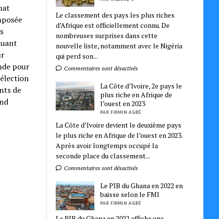
nat
Le classement des pays les plus riches
omposée
d’Afrique est officiellement connu. De
s
nombreuses surprises dans cette
luant
nouvelle liste, notamment avec le Nigéria
ur
qui perd son...
ande pour
Commentaires sont désactivés
sélection
La Côte d’Ivoire, 2e pays le
ants de
plus riche en Afrique de
ond
l’ouest en 2023
PAR FIRMIN AGBÉ
La Côte d’Ivoire devient le deuxième pays
le plus riche en Afrique de l’ouest en 2023.
Après avoir longtemps occupé la
seconde place du classement...
Commentaires sont désactivés
Le PIB du Ghana en 2022 en
baisse selon le FMI
PAR FIRMIN AGBÉ
Le PIB du Ghana en 2022 affiche une