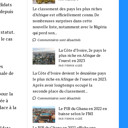
didats
Le classement des pays les plus riches
 depuis
d’Afrique est officiellement connu. De
nombreuses surprises dans cette
nouvelle liste, notamment avec le Nigéria
statut.
qui perd son...
le cas
Commentaires sont désactivés
La Côte d’Ivoire, 2e pays le
plus riche en Afrique de
l’ouest en 2023
es
PAR FIRMIN AGBÉ
nale de
La Côte d’Ivoire devient le deuxième pays
le plus riche en Afrique de l’ouest en 2023.
Après avoir longtemps occupé la
seconde place du classement...
pour la
Commentaires sont désactivés
ée à
lace à la
Le PIB du Ghana en 2022 en
baisse selon le FMI
PAR FIRMIN AGBÉ
Le PIB du Ghana en 2022 affiche une