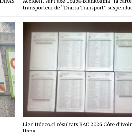
 INFAS
Accident sur l’axe Touba-Biankouma : la carte
transporteur de ‘‘Diarra Transport’’ suspendu
Lien Itdeco.ci résultats BAC 2026 Côte d’Ivoi
ligne