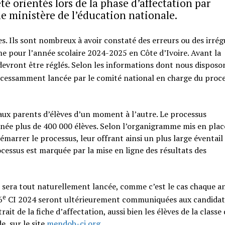
té orientés lors de la phase d’affectation par
le ministère de l’éducation nationale.
s. Ils sont nombreux à avoir constaté des erreurs ou des irrég
me pour l’année scolaire 2024-2025 en Côte d’Ivoire. Avant la
x devront être réglés. Selon les informations dont nous disposo
ncessamment lancée par le comité national en charge du proc
ux parents d’élèves d’un moment à l’autre. Le processus
nnée plus de 400 000 élèves. Selon l’organigramme mis en place
émarrer le processus, leur offrant ainsi un plus large éventail
cessus est marquée par la mise en ligne des résultats des
on sera tout naturellement lancée, comme c’est le cas chaque a
e
6
CI 2024 seront ultérieurement communiquées aux candidats
ait de la fiche d’affectation, aussi bien les élèves de la classe
, sur le site
mendob-ci.org
.