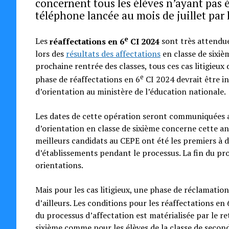
concernent tous les élèves n’ayant pas é
téléphone lancée au mois de juillet par 
e
Les
réaffectations en 6
CI 2024
sont très attendue
lors des
résultats des affectations
en classe de sixiè
prochaine rentrée des classes, tous ces cas litigieu
e
phase de réaffectations en 6
CI 2024 devrait être i
d’orientation au ministère de l’éducation nationale.
Les dates de cette opération seront communiquées a
d’orientation en classe de sixième concerne cette a
meilleurs candidats au CEPE ont été les premiers à d
d’établissements pendant le processus. La fin du pro
orientations.
Mais pour les cas litigieux, une phase de réclamati
d’ailleurs. Les conditions pour les réaffectations en 
du processus d’affectation est matérialisée par le retr
sixième comme pour les élèves de la classe de seconde