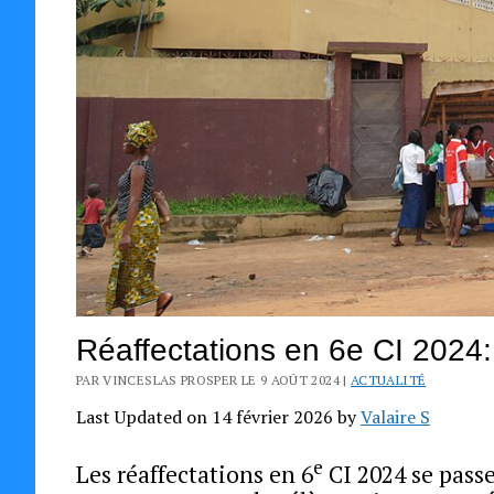
Réaffectations en 6e CI 2024
PAR VINCESLAS PROSPER LE 9 AOÛT 2024 |
ACTUALITÉ
Last Updated on 14 février 2026 by
Valaire S
e
Les réaffectations en 6
CI 2024 se passe