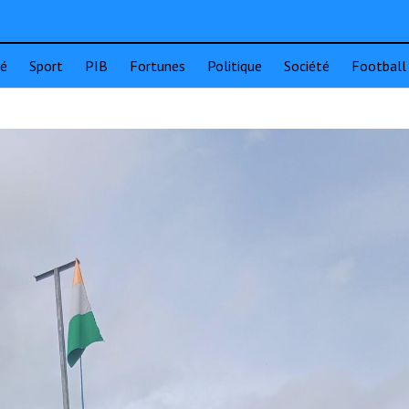
té
Sport
PIB
Fortunes
Politique
Société
Football