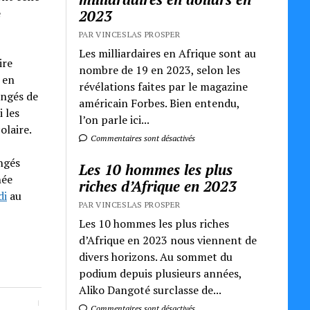
e
2023
PAR VINCESLAS PROSPER
Les milliardaires en Afrique sont au
ire
nombre de 19 en 2023, selon les
 en
révélations faites par le magazine
ongés de
américain Forbes. Bien entendu,
i les
l’on parle ici...
olaire.
Commentaires sont désactivés
ngés
Les 10 hommes les plus
née
riches d’Afrique en 2023
di
au
PAR VINCESLAS PROSPER
Les 10 hommes les plus riches
d’Afrique en 2023 nous viennent de
divers horizons. Au sommet du
podium depuis plusieurs années,
Aliko Dangoté surclasse de...
Commentaires sont désactivés