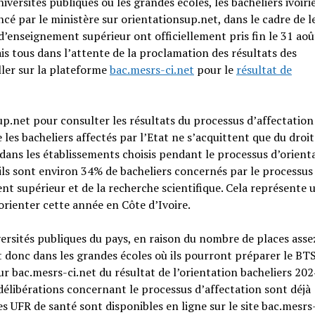
iversités publiques ou les grandes écoles, les bacheliers ivoiri
ancé par le ministère sur orientationsup.net, dans le cadre de l
 d’enseignement supérieur ont officiellement pris fin le 31 aoû
is tous dans l’attente de la proclamation des résultats des
ller sur la plateforme
bac.mesrs-ci.net
pour le
résultat de
up.net pour consulter les résultats du processus d’affectation
e les bacheliers affectés par l’Etat ne s’acquittent que du droit
 dans les établissements choisis pendant le processus d’orient
 ils sont environ 34% de bacheliers concernés par le processus
nt supérieur et de la recherche scientifique. Cela représente 
orienter cette année en Côte d’Ivoire.
versités publiques du pays, en raison du nombre de places asse
nt donc dans les grandes écoles où ils pourront préparer le BTS
ur bac.mesrs-ci.net du résultat de l’orientation bacheliers 202
délibérations concernant le processus d’affectation sont déjà
s UFR de santé sont disponibles en ligne sur le site bac.mesrs-