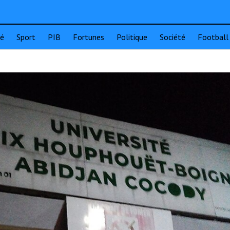
té
Sport
PIB
Fortunes
Politique
Société
Football