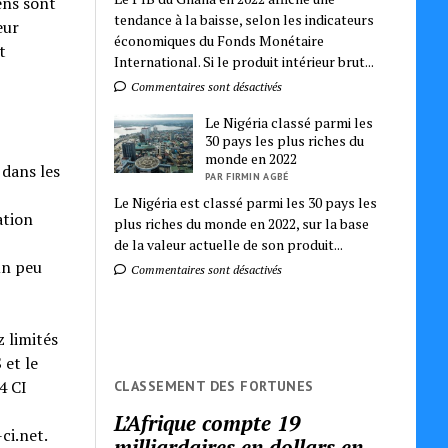
ens sont
tendance à la baisse, selon les indicateurs
eur
économiques du Fonds Monétaire
t
International. Si le produit intérieur brut...
Commentaires sont désactivés
Le Nigéria classé parmi les
30 pays les plus riches du
monde en 2022
 dans les
PAR FIRMIN AGBÉ
Le Nigéria est classé parmi les 30 pays les
ation
plus riches du monde en 2022, sur la base
de la valeur actuelle de son produit...
un peu
Commentaires sont désactivés
z limités
 et le
4 CI
CLASSEMENT DES FORTUNES
L’Afrique compte 19
ci.net.
milliardaires en dollars en