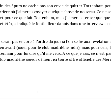
rain des Spurs ne cache pas son envie de quitter Tottenham po
rrière où j’aimerais essayer quelque chose de nouveau. Ce ne se
ect pour ce que fait Tottenham, mais j’aimerais tenter quelque
cet été», a indiqué le footballeur danois dans une interview ac
serait pas encore à l’ordre du jour si l’on se fie aux révélation
en avant (jouer pour le club madrilène, ndlr), mais pour cela, l
nham pour lui dire qu’il me veux. A ce que je sais, ce n’est p
 club madrilène joueur dément ici toute offre officielle des Mer