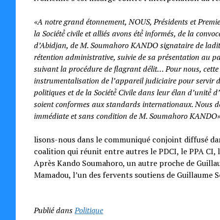
«A notre grand étonnement, NOUS, Présidents et Premier
la Société́ civile et alliés avons été́ informés, de la co
d’Abidjan, de M. Soumahoro KANDO signataire de ladite
rétention administrative, suivie de sa présentation au p
suivant la procédure de flagrant délit… Pour nous, cette
instrumentalisation de l’appareil judiciaire pour servir 
politiques et de la Société́ Civile dans leur élan d’unité́
soient conformes aux standards internationaux. Nous dé
immédiate et sans condition de M. Soumahoro KANDO
lisons-nous dans le communiqué conjoint diffusé dans
coalition qui réunit entre autres le PDCI, le PPA CI,
Après Kando Soumahoro, un autre proche de Guillaume 
Mamadou, l’un des fervents soutiens de Guillaume So
Publié dans
Politique