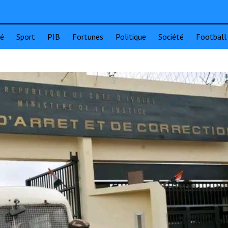
té
Sport
PIB
Fortunes
Politique
Société
Football