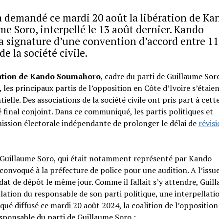
 a demandé ce mardi 20 août la libération de Ka
 Soro, interpellé le 13 août dernier. Kando
a signature d’une convention d’accord entre 11
 la société civile.
ation de Kando Soumahoro
, cadre du parti de Guillaume Soro
 les principaux partis de l’opposition en Côte d’Ivoire s’étaie
elle. Des associations de la société civile ont pris part à cett
inal conjoint. Dans ce communiqué, les partis politiques et
mission électorale indépendante de prolonger le délai de
révisi
de Guillaume Soro, qui était notamment représenté par Kando
nvoqué à la préfecture de police pour une audition. A l’issu
dat de dépôt le même jour. Comme il fallait s’y attendre, Guil
tion du responsable de son parti politique, une interpellatio
qué diffusé ce mardi 20 août 2024, la coalition de l’opposition
esponsable du parti de Guillaume Soro :