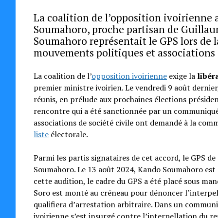
La coalition de l’opposition ivoirienne
Soumahoro, proche partisan de Guillaume
Soumahoro représentait le GPS lors de l
mouvements politiques et associations de
La coalition de l’
opposition ivoirienne
exige la
libér
premier ministre ivoirien. Le vendredi 9 août dernier,
réunis, en prélude aux prochaines élections présidenti
rencontre qui a été sanctionnée par un communiqué f
associations de société civile ont demandé à la com
liste
électorale.
Parmi les partis signataires de cet accord, le GPS 
Soumahoro. Le 13 août 2024, Kando Soumahoro est co
cette audition, le cadre du GPS a été placé sous man
Soro est monté au créneau pour dénoncer l’interpella
qualifiera d’arrestation arbitraire. Dans un communi
ivoirienne s’est insurgé contre l’interpellation du r