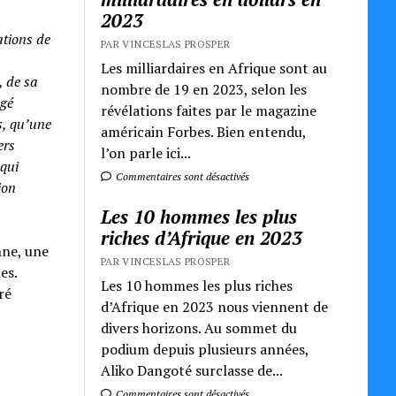
2023
ations de
PAR VINCESLAS PROSPER
Les milliardaires en Afrique sont au
, de sa
nombre de 19 en 2023, selon les
ugé
révélations faites par le magazine
s, qu’une
américain Forbes. Bien entendu,
ers
l’on parle ici...
 qui
Commentaires sont désactivés
ion
Les 10 hommes les plus
riches d’Afrique en 2023
nne, une
PAR VINCESLAS PROSPER
es.
Les 10 hommes les plus riches
ré
d’Afrique en 2023 nous viennent de
divers horizons. Au sommet du
podium depuis plusieurs années,
Aliko Dangoté surclasse de...
Commentaires sont désactivés