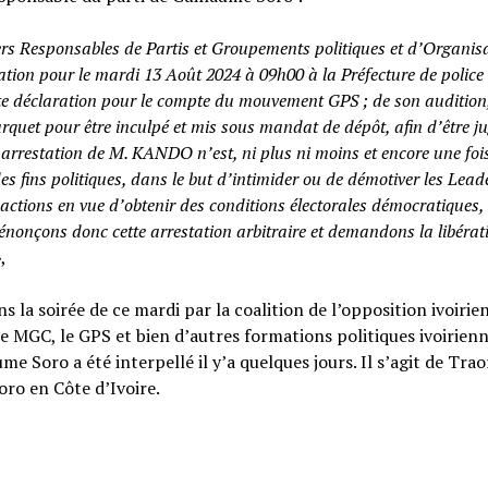
s Responsables de Partis et Groupements politiques et d’Organis
nvocation pour le mardi 13 Août 2024 à 09h00 à la Préfecture de police
 déclaration pour le compte du mouvement GPS ; de son audition
arquet pour être inculpé et mis sous mandat de dépôt, afin d’être j
 arrestation de M. KANDO n’est, ni plus ni moins et encore une foi
des fins politiques, dans le but d’intimider ou de démotiver les Lead
 d’actions en vue d’obtenir des conditions électorales démocratiques,
nonçons donc cette arrestation arbitraire et demandons la libérat
»
,
 la soirée de ce mardi par la coalition de l’opposition ivoirie
 le MGC, le GPS et bien d’autres formations politiques ivoirienn
Soro a été interpellé il y’a quelques jours. Il s’agit de Trao
ro en Côte d’Ivoire.