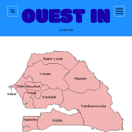
ouvrir
menu
2 août 2026