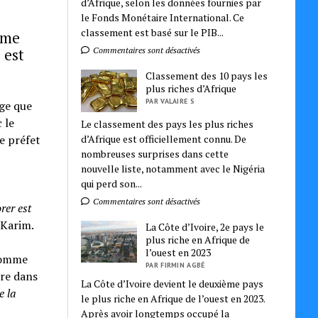
d’Afrique, selon les données fournies par
le Fonds Monétaire International. Ce
classement est basé sur le PIB...
omme
 est
Commentaires sont désactivés
Classement des 10 pays les
plus riches d’Afrique
PAR VALAIRE S
nge que
 le
Le classement des pays les plus riches
d’Afrique est officiellement connu. De
le préfet
nombreuses surprises dans cette
nouvelle liste, notamment avec le Nigéria
qui perd son...
Commentaires sont désactivés
rer est
 Karim.
La Côte d’Ivoire, 2e pays le
plus riche en Afrique de
l’ouest en 2023
comme
PAR FIRMIN AGBÉ
ure dans
La Côte d’Ivoire devient le deuxième pays
e la
le plus riche en Afrique de l’ouest en 2023.
Après avoir longtemps occupé la