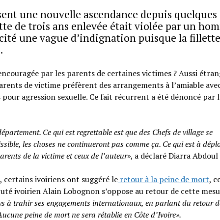
issent une nouvelle ascendance depuis quelques
lette de trois ans enlevée était violée par un h
scité une vague d’indignation puisque la fillette
.
encouragée par les parents de certaines victimes ? Aussi étra
s parents de victime préfèrent des arrangements à l’amiable avec
s pour agression sexuelle. Ce fait récurrent a été dénoncé par 
épartement. Ce qui est regrettable est que des Chefs de village se
issible, les choses ne continueront pas comme ça. Ce qui est à déplo
rents de la victime et ceux de l’auteur»
, a déclaré Diarra Abdoul
, certains ivoiriens ont suggéré le
retour à la peine de mort
, 
éputé ivoirien Alain Lobognon s’oppose au retour de cette mes
 à trahir ses engagements internationaux, en parlant du retour d
ucune peine de mort ne sera rétablie en Côte d’Ivoire».