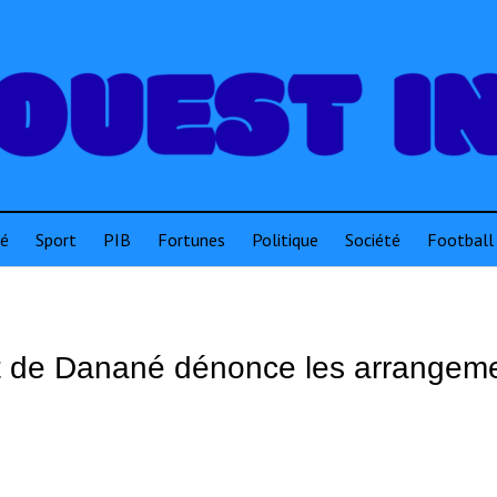
té
Sport
PIB
Fortunes
Politique
Société
Football
éfet de Danané dénonce les arrangem