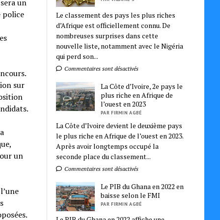
 sera un
 police
Le classement des pays les plus riches
d’Afrique est officiellement connu. De
nombreuses surprises dans cette
es
nouvelle liste, notamment avec le Nigéria
qui perd son...
Commentaires sont désactivés
oncours.
tion sur
La Côte d’Ivoire, 2e pays le
plus riche en Afrique de
osition
l’ouest en 2023
andidats.
PAR FIRMIN AGBÉ
La Côte d’Ivoire devient le deuxième pays
La
le plus riche en Afrique de l’ouest en 2023.
que,
Après avoir longtemps occupé la
pour un
seconde place du classement...
Commentaires sont désactivés
Le PIB du Ghana en 2022 en
 l’une
baisse selon le FMI
s
PAR FIRMIN AGBÉ
oposées.
Le PIB du Ghana en 2022 affiche une