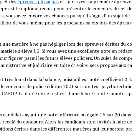
le
et des
épreuves physiques
et sportives. La première épreuve
Bepc est le diplôme requis pour présenter le concours direct de
ées, vous avez encore vos chances puisqu’il s’agit d’un sujet de
eilleur de vous-même pour les prochains sujets lors des épreuv
t une matière à ne pas négliger lors des épreuves écrites du c
 matière s’élève à 3. Si vous avez une excellente note en rédac
pour figurer parmi les futurs élèves policiers. Un sujet de comp
inistrative et judiciaire en Côte d’Ivoire, sera proposé aux c
très lourd dans la balance, puisqu’il est noté coefficient 2. 
 le concours de police édition 2021 sera un test psychotechni
u CAFOP. La durée de ce test est d’une heure trente minutes, 
les candidats ayant une note inférieure ou égale à 5 sur 20 dans
ecalé du concours. Alors les candidats sont invités à faire de
tions écrites dans les différentes matières qui leur seront pr