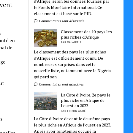
d’Afrique, selon les données fournies par
èvent
le Fonds Monétaire International. Ce
classement est basé sur le PIB...
Commentaires sont désactivés
Classement des 10 pays les
s
plus riches d’Afrique
santé en
PAR VALAIRE S
nal de
Le classement des pays les plus riches
d’Afrique est officiellement connu. De
ège
nombreuses surprises dans cette
nouvelle liste, notamment avec le Nigéria
qui perd son...
ut
Commentaires sont désactivés
La Côte d’Ivoire, 2e pays le
plus riche en Afrique de
l’ouest en 2023
PAR FIRMIN AGBÉ
es
La Côte d’Ivoire devient le deuxième pays
le plus riche en Afrique de l’ouest en 2023.
Après avoir longtemps occupé la