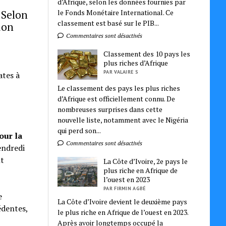
d’Afrique, selon les données fournies par
 Selon
le Fonds Monétaire International. Ce
classement est basé sur le PIB...
ion
Commentaires sont désactivés
Classement des 10 pays les
plus riches d’Afrique
PAR VALAIRE S
ates à
Le classement des pays les plus riches
d’Afrique est officiellement connu. De
nombreuses surprises dans cette
nouvelle liste, notamment avec le Nigéria
qui perd son...
our la
Commentaires sont désactivés
vendredi
nt
La Côte d’Ivoire, 2e pays le
plus riche en Afrique de
l’ouest en 2023
PAR FIRMIN AGBÉ
e
La Côte d’Ivoire devient le deuxième pays
édentes,
le plus riche en Afrique de l’ouest en 2023.
Après avoir longtemps occupé la