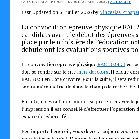
PAR VINCESLAS PROSPER LE 20 DÉCEMBRE 2023 |
ACTUALITÉ
Last Updated on 31 juillet 2026 by
Vinceslas Prospe
La convocation épreuve physique BAC 202
candidats avant le début des épreuves sp
place par le ministère de l’éducation nat
débuteront les évaluations sportives pou
La convocation épreuve physique
BAC 2024 CI
est ac
doit se rendre sur le site
men-deco.org
. Il clique en
BAC 2024 en Côte d’Ivoire. Pour la suite, il sera redi
son numéro matricule dans le champ de recherche d
Ensuite, il devra l’imprimer et se présenter avec le 
l’impression il est conseillé d’effectuer l’opératio
espace de cybercafé.
Peu importe l’endroit, vous devrez toujours vous ren
pour le baccalauréat. D’après le calendrier des exam