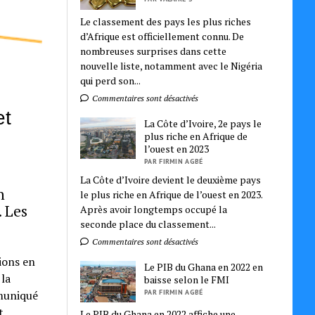
Le classement des pays les plus riches
d’Afrique est officiellement connu. De
nombreuses surprises dans cette
nouvelle liste, notamment avec le Nigéria
qui perd son...
Commentaires sont désactivés
et
La Côte d’Ivoire, 2e pays le
plus riche en Afrique de
l’ouest en 2023
PAR FIRMIN AGBÉ
La Côte d’Ivoire devient le deuxième pays
n
le plus riche en Afrique de l’ouest en 2023.
 Les
Après avoir longtemps occupé la
seconde place du classement...
Commentaires sont désactivés
ions en
Le PIB du Ghana en 2022 en
 la
baisse selon le FMI
PAR FIRMIN AGBÉ
mmuniqué
t
Le PIB du Ghana en 2022 affiche une