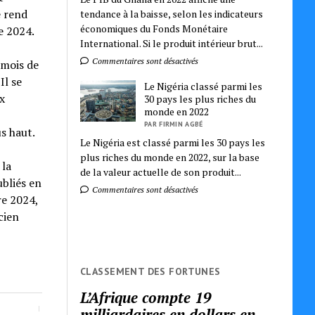
e rend
tendance à la baisse, selon les indicateurs
économiques du Fonds Monétaire
e 2024.
International. Si le produit intérieur brut...
Commentaires sont désactivés
 mois de
Il se
Le Nigéria classé parmi les
x
30 pays les plus riches du
monde en 2022
PAR FIRMIN AGBÉ
s haut.
Le Nigéria est classé parmi les 30 pays les
plus riches du monde en 2022, sur la base
 la
de la valeur actuelle de son produit...
bliés en
Commentaires sont désactivés
re 2024,
cien
CLASSEMENT DES FORTUNES
L’Afrique compte 19
milliardaires en dollars en