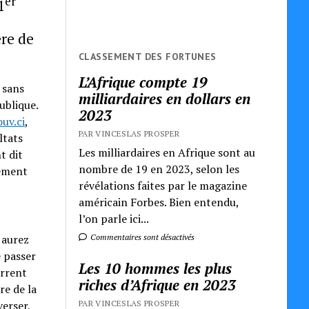
er
1
ère de
CLASSEMENT DES FORTUNES
L’Afrique compte 19
 sans
milliardaires en dollars en
ublique.
2023
uv.ci
,
PAR VINCESLAS PROSPER
ltats
Les milliardaires en Afrique sont au
t dit
nombre de 19 en 2023, selon les
uement
révélations faites par le magazine
américain Forbes. Bien entendu,
l’on parle ici...
Commentaires sont désactivés
 aurez
e passer
Les 10 hommes les plus
arrent
riches d’Afrique en 2023
re de la
PAR VINCESLAS PROSPER
verser,