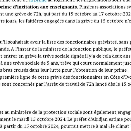
prime d’incitation aux enseignants.
Plusieurs associations s
ant une grève de 72h, qui part du 15 octobre au 17 octobre 202
ers jours, les faitières engagées dans la grève du 15 octobre n’
l souhaitait avoir la liste des fonctionnaires grévistes, sans
de. A l’instar de la ministre de la fonction publique, le préfe
 entrer en grève la trêve sociale signée il y’a de cela deux ans
 une trêve sociale de 5 ans, trêve qui court normalement jus
s bras croisés dans leur lutte pour l’obtention de leur prime
 première ligne de cette grève des fonctionnaires en Côte d’Ivoi
 sont concernés par l’arrêt de travail de 72h lancé dès le 15 
 et au ministère de la protection sociale sont également enga
ment le mardi 15 octobre 2024. Le préfet d’Abidjan estime po
 à partir du 15 octobre 2024, pourrait mettre à mal «le climat 