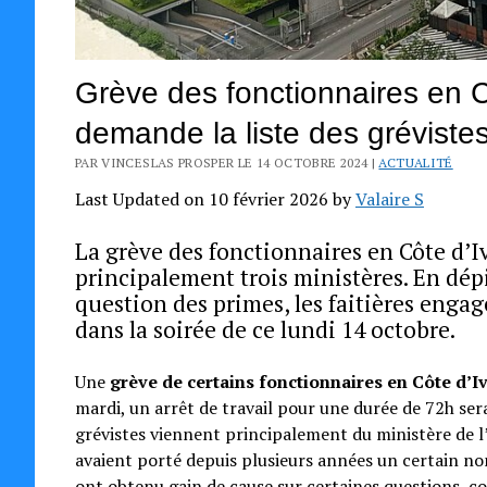
Grève des fonctionnaires en Cô
demande la liste des gréviste
PAR VINCESLAS PROSPER LE 14 OCTOBRE 2024 |
ACTUALITÉ
Last Updated on 10 février 2026 by
Valaire S
La grève des fonctionnaires en Côte d’I
principalement trois ministères. En dépi
question des primes, les faitières enga
dans la soirée de ce lundi 14 octobre.
Une
grève de certains fonctionnaires en Côte d’I
mardi, un arrêt de travail pour une durée de 72h sera
grévistes viennent principalement du ministère de l’
avaient porté depuis plusieurs années un certain n
ont obtenu gain de cause sur certaines questions, 