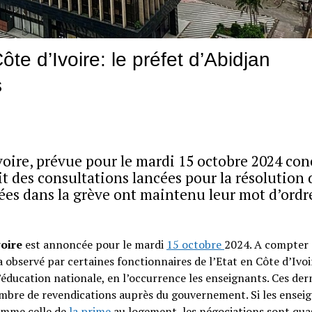
te d’Ivoire: le préfet d’Abidjan
s
voire, prévue pour le mardi 15 octobre 2024 co
t des consultations lancées pour la résolution 
gées dans la grève ont maintenu leur mot d’ordr
voire
est annoncée pour le mardi
15 octobre
2024. A compter
 observé par certaines fonctionnaires de l’Etat en Côte d’Ivoi
éducation nationale, en l’occurrence les enseignants. Ces der
ombre de revendications auprès du gouvernement. Si les ensei
comme celle de
la prime
au logement, les négociations sont qu