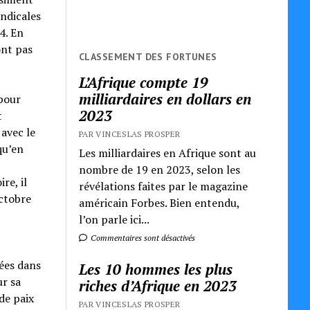
yndicales
4. En
ont pas
CLASSEMENT DES FORTUNES
L’Afrique compte 19
milliardaires en dollars en
 pour
2023
t
 avec le
PAR VINCESLAS PROSPER
qu’en
Les milliardaires en Afrique sont au
nombre de 19 en 2023, selon les
re, il
révélations faites par le magazine
octobre
américain Forbes. Bien entendu,
l’on parle ici...
Commentaires sont désactivés
gées dans
Les 10 hommes les plus
ur sa
riches d’Afrique en 2023
de paix
PAR VINCESLAS PROSPER