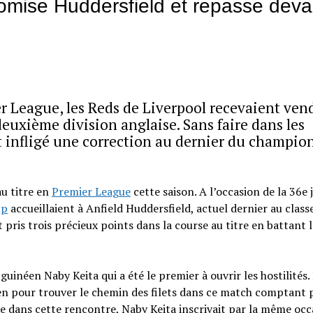
tomise Huddersfield et repasse deva
er League, les Reds de Liverpool recevaient ven
deuxième division anglaise. Sans faire dans les
t infligé une correction au dernier du champio
au titre en
Premier League
cette saison. A l’occasion de la 36e
pp
accueillaient à Anfield Huddersfield, actuel dernier au clas
pris trois précieux points dans la course au titre en battant l
guinéen Naby Keita qui a été le premier à ouvrir les hostilités. 
éen pour trouver le chemin des filets dans ce match comptant 
 dans cette rencontre, Naby Keita inscrivait par la même occ