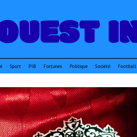
té
Sport
PIB
Fortunes
Politique
Société
Football