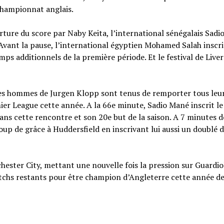
 championnat anglais.
rture du score par Naby Keita, l’international sénégalais Sad
 Avant la pause, l’international égyptien Mohamed Salah inscri
mps additionnels de la première période. Et le festival de Live
 les hommes de Jurgen Klopp sont tenus de remporter tous leu
er League cette année. A la 66e minute, Sadio Mané inscrit le
ans cette rencontre et son 20e but de la saison. A 7 minutes de
p de grâce à Huddersfield en inscrivant lui aussi un doublé 
ester City, mettant une nouvelle fois la pression sur Guardiol
chs restants pour être champion d’Angleterre cette année d