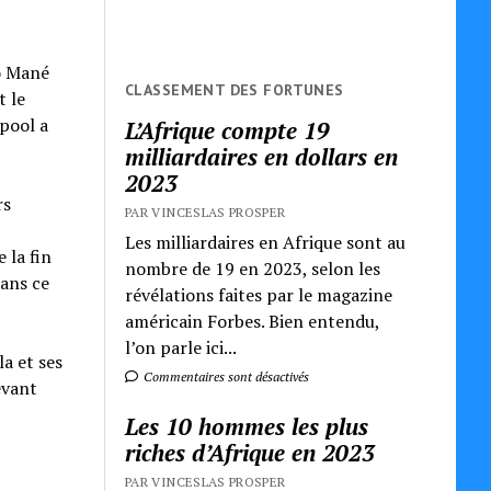
io Mané
CLASSEMENT DES FORTUNES
t le
rpool a
L’Afrique compte 19
milliardaires en dollars en
2023
rs
PAR VINCESLAS PROSPER
Les milliardaires en Afrique sont au
 la fin
nombre de 19 en 2023, selon les
dans ce
révélations faites par le magazine
américain Forbes. Bien entendu,
l’on parle ici...
a et ses
Commentaires sont désactivés
evant
Les 10 hommes les plus
riches d’Afrique en 2023
PAR VINCESLAS PROSPER