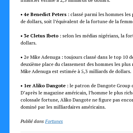
financier estimé à 2,3 milliards de dollars.
• 4e Benedict Peters :
classé parmi les hommes les p
de dollars, soit l’équivalent de la fortune de la femm
• 3e Cletus Ibeto :
selon les médias nigérians, la fo
dollars.
•
2e Mike Adenuga
:
toujours classé dans le top 10 d
deuxième place du classement des hommes les plus ri
Mike Adenuga est estimée à 5,3 milliards de dollars.
• 1er Aliko Dangote :
le patron de Dangote Group d
D’après le magazine américain, l’homme le plus riche
colossale fortune, Aliko Dangote ne figure pas enc
dominé par les milliardaires américains.
Publié dans
Fortunes