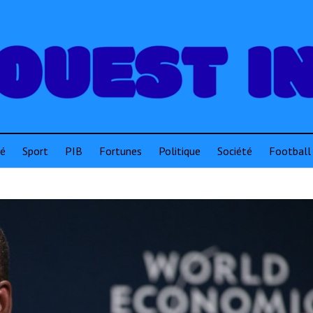
té
Sport
PIB
Fortunes
Politique
Société
Football