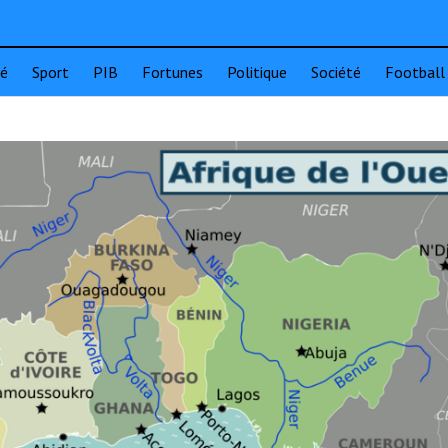
té
Sport
PIB
Fortunes
Politique
Société
Football