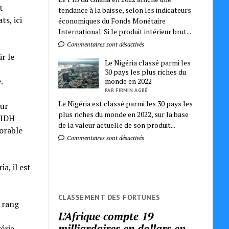
t
tendance à la baisse, selon les indicateurs
s, ici
économiques du Fonds Monétaire
International. Si le produit intérieur brut...
Commentaires sont désactivés
r le
Le Nigéria classé parmi les
30 pays les plus riches du
.
monde en 2022
PAR FIRMIN AGBÉ
Le Nigéria est classé parmi les 30 pays les
our
plus riches du monde en 2022, sur la base
 IDH
de la valeur actuelle de son produit...
orable
Commentaires sont désactivés
a, il est
CLASSEMENT DES FORTUNES
n rang
L’Afrique compte 19
milliardaires en dollars en
éria.