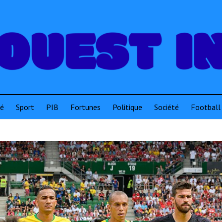
té
Sport
PIB
Fortunes
Politique
Société
Football