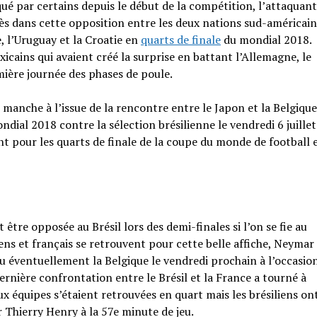
qué par certains depuis le début de la compétition, l’attaquant
s dans cette opposition entre les deux nations sud-américain
e, l’Uruguay et la Croatie en
quarts de finale
du mondial 2018.
cains qui avaient créé la surprise en battant l’Allemagne, le
ière journée des phases de poule.
manche à l’issue de la rencontre entre le Japon et la Belgique
dial 2018 contre la sélection brésilienne le vendredi 6 juille
t pour les quarts de finale de la coupe du monde de football 
 être opposée au Brésil lors des demi-finales si l’on se fie au
ens et français se retrouvent pour cette belle affiche, Neymar 
u éventuellement la Belgique le vendredi prochain à l’occasio
rnière confrontation entre le Brésil et la France a tourné à
 équipes s’étaient retrouvées en quart mais les brésiliens on
r Thierry Henry à la 57e minute de jeu.