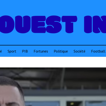
té
Sport
PIB
Fortunes
Politique
Société
Football