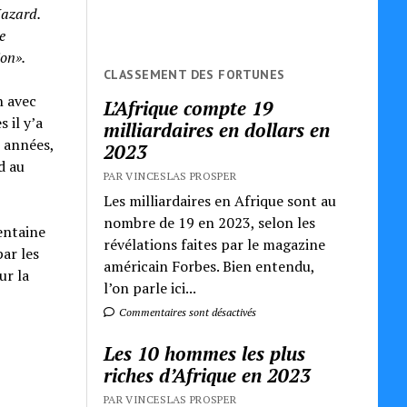
Hazard.
e
ion».
CLASSEMENT DES FORTUNES
n avec
L’Afrique compte 19
 il y’a
milliardaires en dollars en
s années,
2023
d au
PAR VINCESLAS PROSPER
Les milliardaires en Afrique sont au
nombre de 19 en 2023, selon les
entaine
révélations faites par le magazine
par les
américain Forbes. Bien entendu,
ur la
l’on parle ici...
Commentaires sont désactivés
Les 10 hommes les plus
riches d’Afrique en 2023
PAR VINCESLAS PROSPER