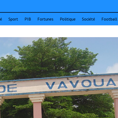
té
Sport
PIB
Fortunes
Politique
Société
Football