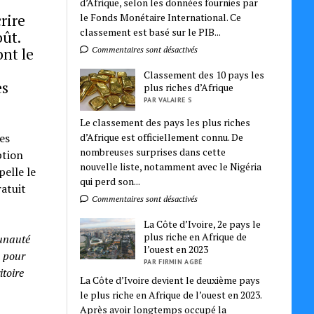
d’Afrique, selon les données fournies par
rire
le Fonds Monétaire International. Ce
classement est basé sur le PIB...
oût.
nt le
Commentaires sont désactivés
Classement des 10 pays les
es
plus riches d’Afrique
PAR VALAIRE S
Le classement des pays les plus riches
d’Afrique est officiellement connu. De
es
nombreuses surprises dans cette
ption
nouvelle liste, notamment avec le Nigéria
pelle le
qui perd son...
ratuit
Commentaires sont désactivés
La Côte d’Ivoire, 2e pays le
plus riche en Afrique de
munauté
l’ouest en 2023
) pour
PAR FIRMIN AGBÉ
itoire
La Côte d’Ivoire devient le deuxième pays
le plus riche en Afrique de l’ouest en 2023.
Après avoir longtemps occupé la