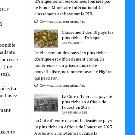
d’Afrique, selon les données fournies par
Pour
le Fonds Monétaire International. Ce
classement est basé sur le PIB...
a
Commentaires sont désactivés
Classement des 10 pays les
plus riches d’Afrique
PAR VALAIRE S
sponible
ésultats
Le classement des pays les plus riches
d’Afrique est officiellement connu. De
l’adresse
nombreuses surprises dans cette
e. Une
nouvelle liste, notamment avec le Nigéria
tes).
qui perd son...
Commentaires sont désactivés
oire. La
e l’avez
La Côte d’Ivoire, 2e pays le
plus riche en Afrique de
l’ouest en 2023
ignant
PAR FIRMIN AGBÉ
La Côte d’Ivoire devient le deuxième pays
le plus riche en Afrique de l’ouest en 2023.
usieurs
Après avoir longtemps occupé la