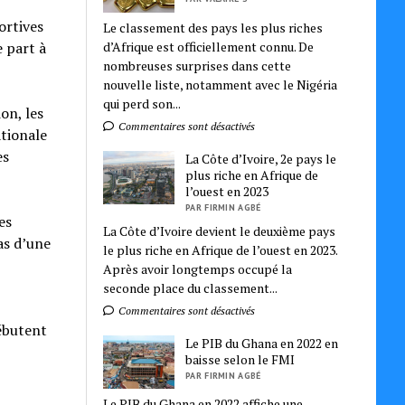
ortives
Le classement des pays les plus riches
d’Afrique est officiellement connu. De
 part à
nombreuses surprises dans cette
nouvelle liste, notamment avec le Nigéria
qui perd son...
on, les
Commentaires sont désactivés
ationale
es
La Côte d’Ivoire, 2e pays le
plus riche en Afrique de
l’ouest en 2023
PAR FIRMIN AGBÉ
es
La Côte d’Ivoire devient le deuxième pays
as d’une
le plus riche en Afrique de l’ouest en 2023.
Après avoir longtemps occupé la
seconde place du classement...
Commentaires sont désactivés
débutent
Le PIB du Ghana en 2022 en
baisse selon le FMI
PAR FIRMIN AGBÉ
Le PIB du Ghana en 2022 affiche une