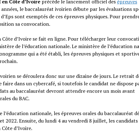
2
en Côte d’Ivoire
précède le lancement officiel des
épreuves
années, le baccalauréat ivoirien débute par les évaluations sp
s d’Eps sont exemptés de ces épreuves physiques. Pour prendre
osition sa convocation.
Côte d’Ivoire se fait en ligne. Pour télécharger leur convocati
inistère de l’éducation nationale. Le ministère de l’éducation n
ronogramme qui a été établi, les épreuves physiques et sportiv
rochain.
voirien se déroulera donc sur une dizaine de jours. Le retrait d
faire dans un cybercafé, si toutefois le candidat ne dispose p
idats au baccalauréat devront attendre encore un mois avant
orales du BAC.
 de l’éducation nationale, les épreuves orales du baccalauréat 
let 2022. Ensuite, du lundi 4 au vendredi 8 juillet, les candidats
 Côte d’Ivoire.