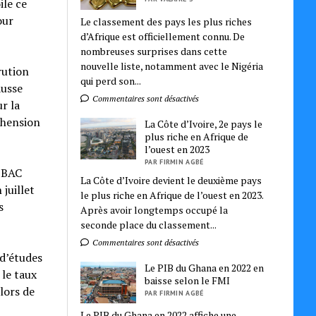
ile ce
our
Le classement des pays les plus riches
d’Afrique est officiellement connu. De
nombreuses surprises dans cette
nouvelle liste, notamment avec le Nigéria
rution
qui perd son...
ausse
Commentaires sont désactivés
r la
éhension
La Côte d’Ivoire, 2e pays le
plus riche en Afrique de
l’ouest en 2023
PAR FIRMIN AGBÉ
u BAC
La Côte d’Ivoire devient le deuxième pays
juillet
le plus riche en Afrique de l’ouest en 2023.
s
Après avoir longtemps occupé la
seconde place du classement...
Commentaires sont désactivés
 d’études
Le PIB du Ghana en 2022 en
 le taux
baisse selon le FMI
lors de
PAR FIRMIN AGBÉ
Le PIB du Ghana en 2022 affiche une