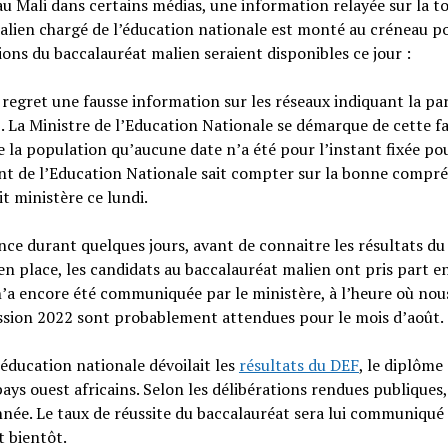
u Mali dans certains médias, une information relayée sur la to
malien chargé de l’éducation nationale est monté au créneau p
ons du baccalauréat malien seraient disponibles ce jour :
 regret une fausse information sur les réseaux indiquant la pa
22. La Ministre de l’Education Nationale se démarque de cette f
e la population qu’aucune date n’a été pour l’instant fixée pou
nt de l’Education Nationale sait compter sur la bonne compr
t ministère ce lundi.
ce durant quelques jours, avant de connaitre les résultats d
place, les candidats au baccalauréat malien ont pris part en 
 n’a encore été communiquée par le ministère, à l’heure où nou
session 2022 sont probablement attendues pour le mois d’août.
l’éducation nationale dévoilait les
résultats du DEF
, le diplôme
ys ouest africains. Selon les délibérations rendues publiques,
année. Le taux de réussite du baccalauréat sera lui communiqué 
t bientôt.