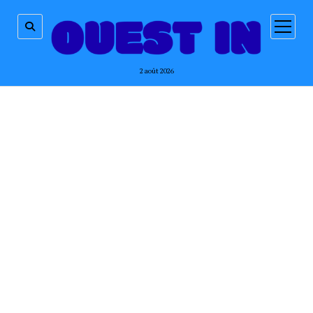
ouvrir
menu
2 août 2026