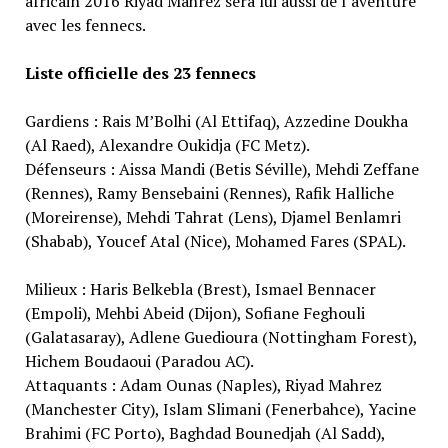
africain 2016 Riyad Mahrez sera lui aussi de l’aventure
avec les fennecs.
Liste officielle des 23 fennecs
Gardiens : Rais M’Bolhi (Al Ettifaq), Azzedine Doukha
(Al Raed), Alexandre Oukidja (FC Metz).
Défenseurs : Aissa Mandi (Betis Séville), Mehdi Zeffane
(Rennes), Ramy Bensebaini (Rennes), Rafik Halliche
(Moreirense), Mehdi Tahrat (Lens), Djamel Benlamri
(Shabab), Youcef Atal (Nice), Mohamed Fares (SPAL).
Milieux : Haris Belkebla (Brest), Ismael Bennacer
(Empoli), Mehbi Abeid (Dijon), Sofiane Feghouli
(Galatasaray), Adlene Guedioura (Nottingham Forest),
Hichem Boudaoui (Paradou AC).
Attaquants : Adam Ounas (Naples), Riyad Mahrez
(Manchester City), Islam Slimani (Fenerbahce), Yacine
Brahimi (FC Porto), Baghdad Bounedjah (Al Sadd),