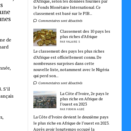
d’Afrique, selon les données fournies par
es
le Fonds Monétaire International. Ce
 une
classement est basé sur le PIB...
unes
Commentaires sont désactivés
Classement des 10 pays les
plus riches d’Afrique
ne de
PAR VALAIRE S
nard
Le classement des pays les plus riches
d’Afrique est officiellement connu. De
nombreuses surprises dans cette
année,
nouvelle liste, notamment avec le Nigéria
qui perd son...
Commentaires sont désactivés
 S’il
La Côte d’Ivoire, 2e pays le
rançais
plus riche en Afrique de
l’ouest en 2023
PAR FIRMIN AGBÉ
s,
La Côte d’Ivoire devient le deuxième pays
le plus riche en Afrique de l’ouest en 2023.
Après avoir longtemps occupé la