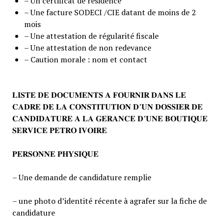
– Un certificat de résidence
– Une facture SODECI /CIE datant de moins de 2
mois
– Une attestation de régularité fiscale
– Une attestation de non redevance
– Caution morale : nom et contact
𝐋𝐈𝐒𝐓𝐄 𝐃𝐄 𝐃𝐎𝐂𝐔𝐌𝐄𝐍𝐓𝐒 𝐀 𝐅𝐎𝐔𝐑𝐍𝐈𝐑 𝐃𝐀𝐍𝐒 𝐋𝐄
𝐂𝐀𝐃𝐑𝐄 𝐃𝐄 𝐋𝐀 𝐂𝐎𝐍𝐒𝐓𝐈𝐓𝐔𝐓𝐈𝐎𝐍 𝐃’𝐔𝐍 𝐃𝐎𝐒𝐒𝐈𝐄𝐑 𝐃𝐄
𝐂𝐀𝐍𝐃𝐈𝐃𝐀𝐓𝐔𝐑𝐄 𝐀 𝐋𝐀 𝐆𝐄𝐑𝐀𝐍𝐂𝐄 𝐃’𝐔𝐍𝐄 𝐁𝐎𝐔𝐓𝐈𝐐𝐔𝐄
𝐒𝐄𝐑𝐕𝐈𝐂𝐄 𝐏𝐄𝐓𝐑𝐎 𝐈𝐕𝐎𝐈𝐑𝐄
𝐏𝐄𝐑𝐒𝐎𝐍𝐍𝐄 𝐏𝐇𝐘𝐒𝐈𝐐𝐔𝐄
– Une demande de candidature remplie
– une photo d’identité récente à agrafer sur la fiche de
candidature