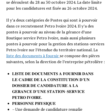
se déroulent du 28 au 30 octobre 2024. La date limite
pour les candidatures est fixée au 26 octobre 2024.
Il y’a deux catégories de Postes qui sont à pourvoir
dans ce recrutement Petro Ivoire 2024. Il y’a des
postes à pourvoir au niveau de la gérance d’une
Boutique service Petro Ivoire, mais aussi plusieurs
postes à pourvoir pour la gestion des stations-services
Petro Ivoire sur l’étendue du territoire national. La
liste des documents à fournir
se compose des pièces
suivantes, selon la direction de l’entreprise pétrolière :
𝐋𝐈𝐒𝐓𝐄 𝐃𝐄 𝐃𝐎𝐂𝐔𝐌𝐄𝐍𝐓𝐒 𝐀 𝐅𝐎𝐔𝐑𝐍𝐈𝐑 𝐃𝐀𝐍𝐒
𝐋𝐄 𝐂𝐀𝐃𝐑𝐄 𝐃𝐄 𝐋𝐀 𝐂𝐎𝐍𝐒𝐓𝐈𝐓𝐔𝐓𝐈𝐎𝐍 𝐃’𝐔𝐍
𝐃𝐎𝐒𝐒𝐈𝐄𝐑 𝐃𝐄 𝐂𝐀𝐍𝐃𝐈𝐃𝐀𝐓𝐔𝐑𝐄 𝐀 𝐋𝐀
𝐆𝐄𝐑𝐀𝐍𝐂𝐄 𝐃’𝐔𝐍𝐄 𝐒𝐓𝐀𝐓𝐈𝐎𝐍-𝐒𝐄𝐑𝐕𝐈𝐂𝐄
𝐏𝐄𝐓𝐑𝐎 𝐈𝐕𝐎𝐈𝐑𝐄.
𝐏𝐄𝐑𝐒𝐎𝐍𝐍𝐄 𝐏𝐇𝐘𝐒𝐈𝐐𝐔𝐄
– Une demande de candidature remplie