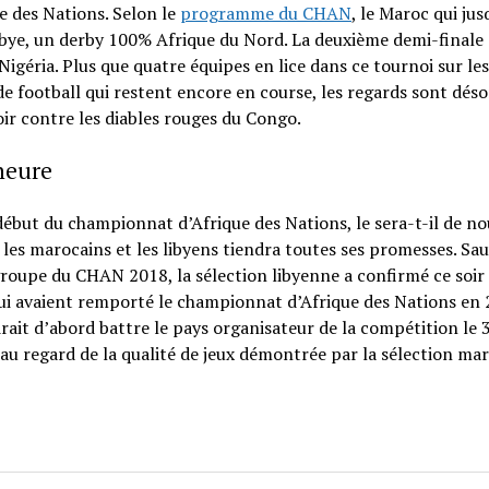
e des Nations. Selon le
programme du CHAN
, le Maroc qui jus
Libye, un derby 100% Afrique du Nord. La deuxième demi-finale
géria. Plus que quatre équipes en lice dans ce tournoi sur le
e football qui restent encore en course, les regards sont dés
oir contre les diables rouges du Congo.
heure
début du championnat d’Afrique des Nations, le sera-t-il de n
e les marocains et les libyens tiendra toutes ses promesses. Sau
 groupe du CHAN 2018, la sélection libyenne a confirmé ce soir
 qui avaient remporté le championnat d’Afrique des Nations en
udrait d’abord battre le pays organisateur de la compétition le 
e au regard de la qualité de jeux démontrée par la sélection ma