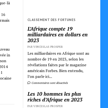
que-là
s 16
CLASSEMENT DES FORTUNES
ormais
L’Afrique compte 19
milliardaires en dollars en
2023
PAR VINCESLAS PROSPER
ouveau
Les milliardaires en Afrique sont au
vée in
nombre de 19 en 2023, selon les
 son
révélations faites par le magazine
 2014
américain Forbes. Bien entendu,
31
l’on parle ici...
rocaine
Commentaires sont désactivés
Les 10 hommes les plus
riches d’Afrique en 2023
PAR VINCESLAS PROSPER