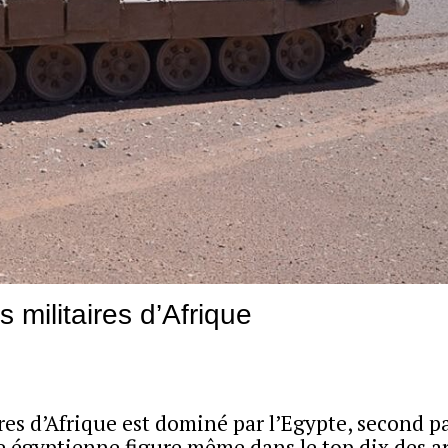
militaires d’Afrique
res d’Afrique est dominé par l’Egypte, second pa
ée égyptienne figure même dans le top dix des 