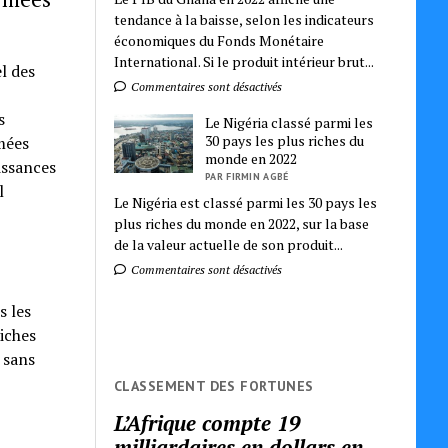
tendance à la baisse, selon les indicateurs
économiques du Fonds Monétaire
International. Si le produit intérieur brut...
l des
Commentaires sont désactivés
s
Le Nigéria classé parmi les
30 pays les plus riches du
mées
monde en 2022
issances
PAR FIRMIN AGBÉ
l
Le Nigéria est classé parmi les 30 pays les
plus riches du monde en 2022, sur la base
de la valeur actuelle de son produit...
Commentaires sont désactivés
s les
riches
 sans
CLASSEMENT DES FORTUNES
L’Afrique compte 19
milliardaires en dollars en