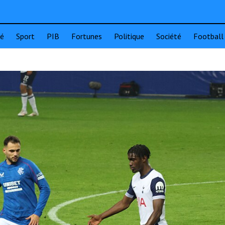
té
Sport
PIB
Fortunes
Politique
Société
Football