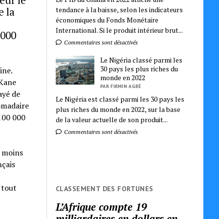
e la
tendance à la baisse, selon les indicateurs
économiques du Fonds Monétaire
International. Si le produit intérieur brut...
 000
Commentaires sont désactivés
Le Nigéria classé parmi les
30 pays les plus riches du
ine.
monde en 2022
 Kane
PAR FIRMIN AGBÉ
ayé de
Le Nigéria est classé parmi les 30 pays les
domadaire
plus riches du monde en 2022, sur la base
 100 000
de la valeur actuelle de son produit...
Commentaires sont désactivés
u moins
nçais
 tout
CLASSEMENT DES FORTUNES
L’Afrique compte 19
milliardaires en dollars en