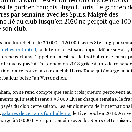
st le portier français Hugo LLoris. Le gardien d
vres par semaine avec les Spurs. Malgré des
e lié au club jusqu’en 2020 ne perçoit que 100
e son club.
s une fourchette de 20 000 à 120 000 Livres Sterling par sema
anchester United
, la différence est sans appel. Même si Harry
 comme certains l’appellent n’est pas le footballeur le mieux p
ueur le mieux payé à Tottenham en 2018 grâce à un salaire heb
ition, on retrouve la star du club Harry Kane qui émarge lui à
otballeur belge Jan Vertonghen.
enham, on se rend compte que seuls trois joueurs perçoivent a
ents qui s’établissent à 95 000 Livres chaque semaine, le fra
 payés du club cette saison. Les émoluments de l’international
s
salaires de certains footballeurs
de Liverpool en 2018. Arrivé
émarge à 70 000 Livres par semaine avec les Spurs cette saison.