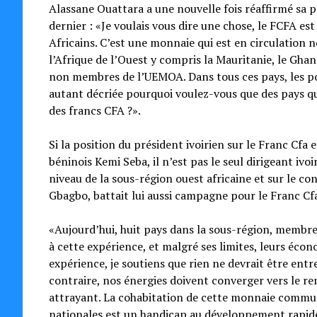
Alassane Ouattara a une nouvelle fois réaffirmé sa pos
dernier : «Je voulais vous dire une chose, le FCFA e
Africains. C’est une monnaie qui est en circulation 
l’Afrique de l’Ouest y compris la Mauritanie, le Ghana
non membres de l’UEMOA. Dans tous ces pays, les pop
autant décriée pourquoi voulez-vous que des pays q
des francs CFA ?».
Si la position du président ivoirien sur le Franc Cfa 
béninois Kemi Seba, il n’est pas le seul dirigeant iv
niveau de la sous-région ouest africaine et sur le co
Gbagbo, battait lui aussi campagne pour le Franc Cfa
«Aujourd’hui, huit pays dans la sous-région, memb
à cette expérience, et malgré ses limites, leurs écon
expérience, je soutiens que rien ne devrait être ent
contraire, nos énergies doivent converger vers le r
attrayant. La cohabitation de cette monnaie commu
nationales est un handicap au développement rapide d