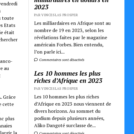
 vendredi
2023
s
PAR VINCESLAS PROSPER
 toute
Les milliardaires en Afrique sont au
es Etats
nombre de 19 en 2023, selon les
e était
révélations faites par le magazine
chercher
américain Forbes. Bien entendu,
l’on parle ici...
Commentaires sont désactivés
ranco-
re au
Les 10 hommes les plus
t
riches d’Afrique en 2023
PAR VINCESLAS PROSPER
Les 10 hommes les plus riches
. Grâce
d’Afrique en 2023 nous viennent de
e cette
divers horizons. Au sommet du
u
podium depuis plusieurs années,
nc plus
Aliko Dangoté surclasse de...
nnaies
argir la
Commentaires sont désactivés