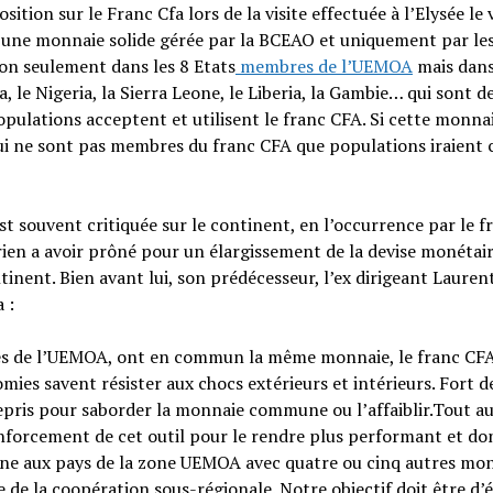
ition sur le Franc Cfa lors de la visite effectuée à l’Elysée le
st une monnaie solide gérée par la BCEAO et uniquement par le
non seulement dans les 8 Etats
membres de l’UEMOA
mais dans
, le Nigeria, la Sierra Leone, le Liberia, la Gambie… qui sont d
ulations acceptent et utilisent le franc CFA. Si cette monnai
ui ne sont pas membres du franc CFA que populations iraient 
est souvent critiquée sur le continent, en l’occurrence par le f
oirien a avoir prôné pour un élargissement de la devise monétai
ntinent. Bien avant lui, son prédécesseur, l’ex dirigeant Lauren
 :
res de l’UEMOA, ont en commun la même monnaie, le franc CFA
omies savent résister aux chocs extérieurs et intérieurs. Fort d
repris pour saborder la monnaie commune ou l’affaiblir.Tout a
enforcement de cet outil pour le rendre plus performant et do
ne aux pays de la zone UEMOA avec quatre ou cinq autres mo
e la coopération sous-régionale. Notre objectif doit être d’él