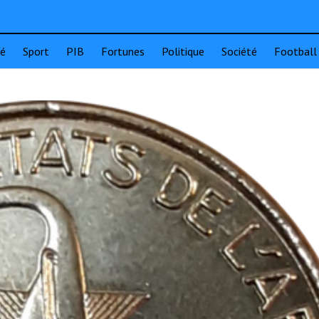
té
Sport
PIB
Fortunes
Politique
Société
Football