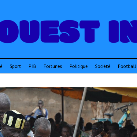
té
Sport
PIB
Fortunes
Politique
Société
Football