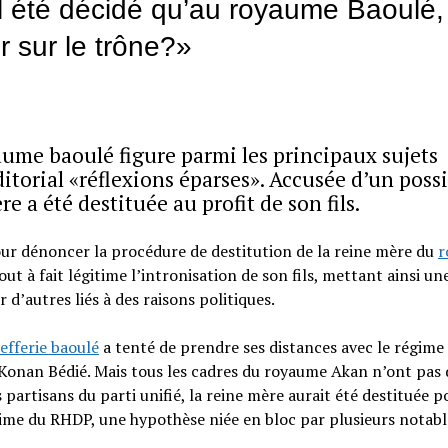
 été décidé qu’au royaume Baoulé,
r sur le trône?»
aume baoulé figure parmi les principaux sujets
torial «réflexions éparses». Accusée d’un poss
e a été destituée au profit de son fils.
ur dénoncer la procédure de destitution de la reine mère du
r
tout à fait légitime l’intronisation de son fils, mettant ainsi un
 d’autres liés à des raisons politiques.
efferie baoulé
a tenté de prendre ses distances avec le régime
 Konan Bédié. Mais tous les cadres du royaume Akan n’ont pas 
s partisans du parti unifié, la reine mère aurait été destituée p
égime du RHDP, une hypothèse niée en bloc par plusieurs notabl