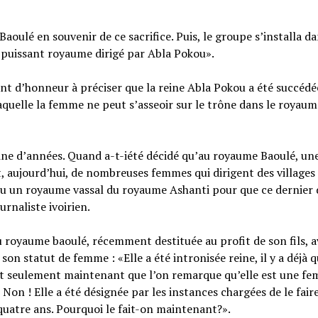
aoulé en souvenir de ce sacrifice. Puis, le groupe s’installa da
n puissant royaume dirigé par Abla Pokou».
t d’honneur à préciser que la reine Abla Pokou a été succédé
laquelle la femme ne peut s’asseoir sur le trône dans le royau
aine d’années. Quand a-t-iété décidé qu’au royaume Baoulé, u
ant, aujourd’hui, de nombreuses femmes qui dirigent des villages
nu un royaume vassal du royaume Ashanti pour que ce dernier 
urnaliste ivoirien.
u royaume baoulé, récemment destituée au profit de son fils, a
on statut de femme : «Elle a été intronisée reine, il y a déjà 
’est seulement maintenant que l’on remarque qu’elle est une f
Non ! Elle a été désignée par les instances chargées de le faire
quatre ans. Pourquoi le fait-on maintenant?».