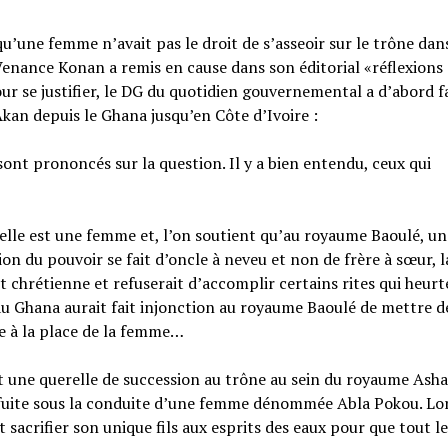
u’une femme n’avait pas le droit de s’asseoir sur le trône dans
Venance Konan a remis en cause dans son éditorial «réflexions
ur se justifier, le DG du quotidien gouvernemental a d’abord f
kan depuis le Ghana jusqu’en Côte d’Ivoire :
ont prononcés sur la question. Il y a bien entendu, ceux qui
qu’elle est une femme et, l’on soutient qu’au royaume Baoulé, un
on du pouvoir se fait d’oncle à neveu et non de frère à sœur, l
it chrétienne et refuserait d’accomplir certains rites qui heurt
au Ghana aurait fait injonction au royaume Baoulé de mettre de
ne à la place de la femme…
 eut une querelle de succession au trône au sein du royaume Asha
la fuite sous la conduite d’une femme dénommée Abla Pokou. Lor
sacrifier son unique fils aux esprits des eaux pour que tout l