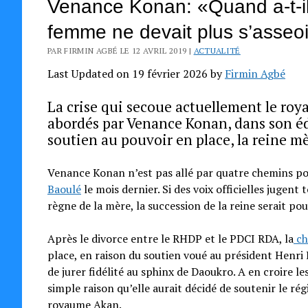
Venance Konan: «Quand a-t-il
femme ne devait plus s’asseoi
PAR FIRMIN AGBÉ LE 12 AVRIL 2019 |
ACTUALITÉ
Last Updated on 19 février 2026 by
Firmin Agbé
La crise qui secoue actuellement le roy
abordés par Venance Konan, dans son édi
soutien au pouvoir en place, la reine mèr
Venance Konan n’est pas allé par quatre chemins po
Baoulé
le mois dernier. Si des voix officielles jugent 
règne de la mère, la succession de la reine serait pour
Après le divorce entre le RHDP et le PDCI RDA, la
ch
place, en raison du soutien voué au président Henri
de jurer fidélité au sphinx de Daoukro. A en croire le
simple raison qu’elle aurait décidé de soutenir le r
royaume Akan.