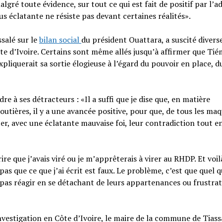
lgré toute évidence, sur tout ce qui est fait de positif par l’a
us éclatante ne résiste pas devant certaines réalités».
salé sur le
bilan social
du président Ouattara, a suscité divers
te d’Ivoire. Certains sont même allés jusqu’à affirmer que Ti
xpliquerait sa sortie élogieuse à l’égard du pouvoir en place, d
e à ses détracteurs : «Il a suffi que je dise que, en matière
tières, il y a une avancée positive, pour que, de tous les maq
, avec une éclatante mauvaise foi, leur contradiction tout e
re que j’avais viré ou je m’apprêterais à virer au RHDP. Et voil
s que ce que j’ai écrit est faux. Le problème, c’est que quel q
 pas réagir en se détachant de leurs appartenances ou frustra
nvestigation en Côte d’Ivoire, le maire de la commune de Tiass