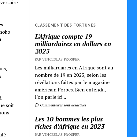
dversaire
es
CLASSEMENT DES FORTUNES
émoko
L’Afrique compte 19
u
milliardaires en dollars en
2023
PAR VINCESLAS PROSPER
Les milliardaires en Afrique sont au
uis,
nombre de 19 en 2023, selon les
n
révélations faites par le magazine
américain Forbes. Bien entendu,
l’on parle ici...
à
ue soit
Commentaires sont désactivés
tions
Les 10 hommes les plus
riches d’Afrique en 2023
alé
PAR VINCESLAS PROSPER