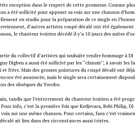
petite exception dans le respect de cette promesse. Comme plu
tion a été sollicité pour apposer sa voix sur une chanson d’ho
uellement en studio pour la préparation de ce single en l’honn
 reviennent, d’autres artistes coupé décalé ont été également
ouon, le chanteur ivoirien décédé il y’a 10 jours des suites d’u
rtie du collectif d’artistes qui souhaite rendre hommage à DJ
Digbeu a aussi été sollicité par les ‘‘chinois’’, à savoir les f
t frère. Mais des grosses pointures du coupé décalé ont déjà
a encore été annoncée, mais le single sera certainement disponi
asion des obsèques du Yorobo.
chain, tandis que l’enterrement du chanteur ivoirien a été pro
Pour info, c’est la première fois que Kedjevara, Bebi Philip, DJ
s voix sur une même chanson. Pour certains, fans c’est vraime
écalé ait lieu dans des circonstances aussi tristes.