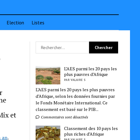
Election
Listes
o
L’AES parmi les 20 pays les
plus pauvres d’Afrique
PAR VALAIRE S
L’AES parmi les 20 pays les plus pauvres
r
d’Afrique, selon les données fournies par
une
le Fonds Monétaire International. Ce
classement est basé sur le PIB...
Mix et
Commentaires sont désactivés
Classement des 10 pays les
plus riches d’Afrique
n an
.
PAR VALAIRE S