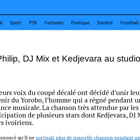
té
Sport
PIB
Fortunes
Politique
Société
Football
ilip, DJ Mix et Kedjevara au studi
urs voix du coupé décalé ont décidé d’unir leu
enir du Yorobo, l’homme qui a régné pendant 
nce musicale. La chanson très attendue par les
cipation de plusieurs stars dont Kedjevara, DJ 
s ivoiriens.
annoncé qu’il ne
sortirait plus de nouvelle chanson pendant u