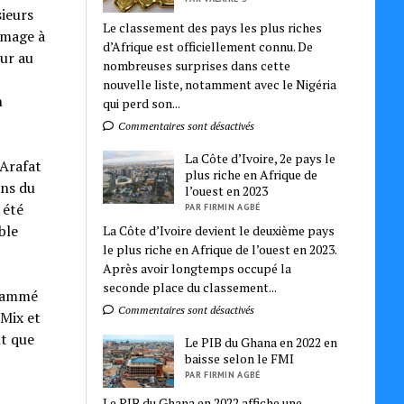
sieurs
Le classement des pays les plus riches
mmage à
d’Afrique est officiellement connu. De
eur au
nombreuses surprises dans cette
nouvelle liste, notamment avec le Nigéria
n
qui perd son...
Commentaires sont désactivés
La Côte d’Ivoire, 2e pays le
 Arafat
plus riche en Afrique de
ans du
l’ouest en 2023
 été
PAR FIRMIN AGBÉ
ble
La Côte d’Ivoire devient le deuxième pays
le plus riche en Afrique de l’ouest en 2023.
Après avoir longtemps occupé la
seconde place du classement...
grammé
Commentaires sont désactivés
 Mix et
nt que
Le PIB du Ghana en 2022 en
baisse selon le FMI
PAR FIRMIN AGBÉ
Le PIB du Ghana en 2022 affiche une