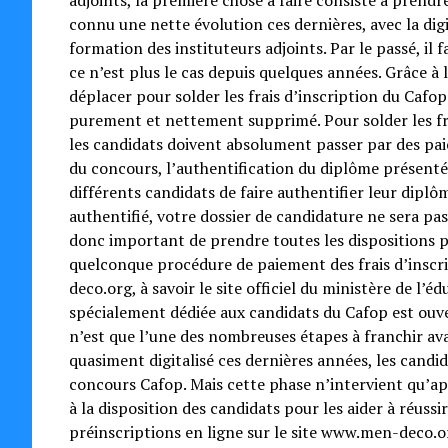
adjoints, la première chose à faire consiste à pren
connu une nette évolution ces dernières, avec la digi
formation des instituteurs adjoints. Par le passé, il 
ce n’est plus le cas depuis quelques années. Grâce à 
déplacer pour solder les frais d’inscription du Cafop
purement et nettement supprimé. Pour solder les fr
les candidats doivent absolument passer par des pai
du concours, l’authentification du diplôme présenté.
différents candidats de faire authentifier leur dipl
authentifié, votre dossier de candidature ne sera pas
donc important de prendre toutes les dispositions p
quelconque procédure de paiement des frais d’inscri
deco.org, à savoir le site officiel du ministère de l’
spécialement dédiée aux candidats du Cafop est ouver
n’est que l’une des nombreuses étapes à franchir avan
quasiment digitalisé ces dernières années, les candi
concours Cafop. Mais cette phase n’intervient qu’ap
à la disposition des candidats pour les aider à réussi
préinscriptions en ligne sur le site www.men-deco.or