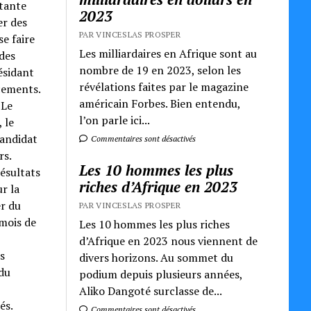
rtante
2023
er des
PAR VINCESLAS PROSPER
e faire
Les milliardaires en Afrique sont au
 des
nombre de 19 en 2023, selon les
ésidant
révélations faites par le magazine
cements.
américain Forbes. Bien entendu,
 Le
l’on parle ici...
 le
candidat
Commentaires sont désactivés
rs.
Les 10 hommes les plus
ésultats
riches d’Afrique en 2023
r la
er du
PAR VINCESLAS PROSPER
 mois de
Les 10 hommes les plus riches
d’Afrique en 2023 nous viennent de
s
divers horizons. Au sommet du
 du
podium depuis plusieurs années,
Aliko Dangoté surclasse de...
és.
Commentaires sont désactivés