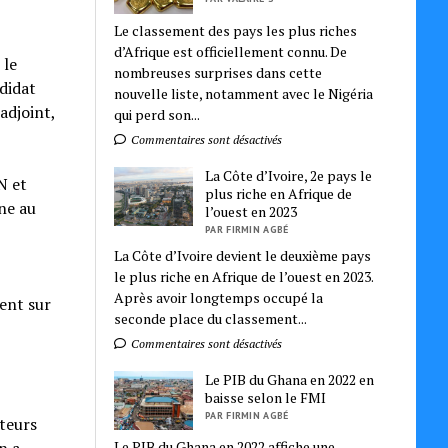
Le classement des pays les plus riches
d’Afrique est officiellement connu. De
 le
nombreuses surprises dans cette
ndidat
nouvelle liste, notamment avec le Nigéria
adjoint,
qui perd son...
Commentaires sont désactivés
La Côte d’Ivoire, 2e pays le
N et
plus riche en Afrique de
gne au
l’ouest en 2023
PAR FIRMIN AGBÉ
La Côte d’Ivoire devient le deuxième pays
le plus riche en Afrique de l’ouest en 2023.
Après avoir longtemps occupé la
ment sur
seconde place du classement...
Commentaires sont désactivés
Le PIB du Ghana en 2022 en
baisse selon le FMI
PAR FIRMIN AGBÉ
uteurs
Le PIB du Ghana en 2022 affiche une