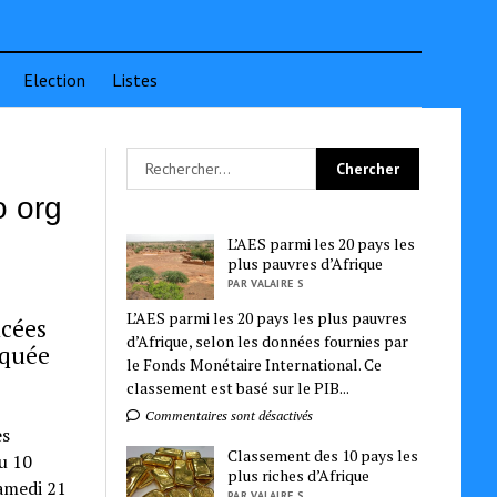
Election
Listes
o org
L’AES parmi les 20 pays les
plus pauvres d’Afrique
PAR VALAIRE S
L’AES parmi les 20 pays les plus pauvres
ncées
d’Afrique, selon les données fournies par
iquée
le Fonds Monétaire International. Ce
classement est basé sur le PIB...
Commentaires sont désactivés
es
Classement des 10 pays les
u 10
plus riches d’Afrique
samedi 21
PAR VALAIRE S