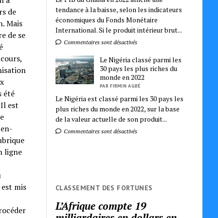
n a
tendance à la baisse, selon les indicateurs
rs de
économiques du Fonds Monétaire
n. Mais
International. Si le produit intérieur brut...
re de se
Commentaires sont désactivés
é
ncours,
Le Nigéria classé parmi les
30 pays les plus riches du
nisation
monde en 2022
ux
PAR FIRMIN AGBÉ
s été
Le Nigéria est classé parmi les 30 pays les
Il est
plus riches du monde en 2022, sur la base
ne
de la valeur actuelle de son produit...
men-
Commentaires sont désactivés
rubrique
n ligne
u
 est mis
CLASSEMENT DES FORTUNES
L’Afrique compte 19
procéder
milliardaires en dollars en