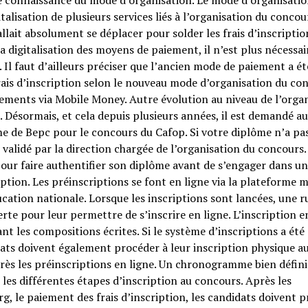
dre connaissance du mode d’organisation. Le mode d’organisatio
talisation de plusieurs services liés à l’organisation du concou
fallait absolument se déplacer pour solder les frais d’inscriptio
la digitalisation des moyens de paiement, il n’est plus nécessai
. Il faut d’ailleurs préciser que l’ancien mode de paiement a ét
ais d’inscription selon le nouveau mode d’organisation du co
ements via Mobile Money. Autre évolution au niveau de l’orga
 Désormais, et cela depuis plusieurs années, il est demandé a
ôme de Bepc pour le concours du Cafop. Si votre diplôme n’a pa
 validé par la direction chargée de l’organisation du concours. 
our faire authentifier son diplôme avant de s’engager dans u
ption. Les préinscriptions se font en ligne via la plateforme 
éducation nationale. Lorsque les inscriptions sont lancées, une 
te pour leur permettre de s’inscrire en ligne. L’inscription e
t les compositions écrites. Si le système d’inscriptions a été
dats doivent également procéder à leur inscription physique a
rès les préinscriptions en ligne. Un chronogramme bien défini
r les différentes étapes d’inscription au concours. Après les
g, le paiement des frais d’inscription, les candidats doivent 