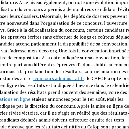
andidature. A ce niveau également, on note une évolution impo
alisation du concours a permis à de nombreux candidats d’évit
er leurs dossiers. Désormais, les dépôts de dossiers peuvent s
tre nouveauté dans l’organisation de ce concours, l’ouverture
ays. Grâce à la délocalisation du concours, certains candidats r
 les épreuves écrites sans effectuer de longs et coûteux dépla
candidat attend patiemment la disponibilité de sa convocation.
 via l’adresse men-deco.org. Une fois la convocation imprimée,
re de composition. A la date indiquée sur sa convocation, le 
ndre part aux différentes épreuves d’admissibilité au concou
sormais à la proclamation des résultats. La proclamation des r
nstar des autres
concours administratifs
, le CAFOP a opté pou
en ligne des résultats est indiquée à l’avance dans le calendri
clamation des résultats prend souvent des semaines, voire des
tions en ligne
étaient annoncées pour le 1er août. Mais les
indiquée par la direction du concours. Après la mise en ligne de
r si vite victoire, car il ne s’agit en réalité que des résultats
 candidats déclarés admis doivent effectuer ensuite des tests
de épreuve que les résultats définitifs du Cafop sont proclam