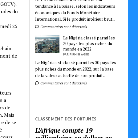
SGOUV).
tendance à la baisse, selon les indicateurs
tudes du
économiques du Fonds Monétaire
International. Si le produit intérieur brut...
amedi 25
Commentaires sont désactivés
Le Nigéria classé parmi les
30 pays les plus riches du
chain.
monde en 2022
PAR FIRMIN AGBÉ
ement de
Le Nigéria est classé parmi les 30 pays les
plus riches du monde en 2022, sur la base
de la valeur actuelle de son produit...
Commentaires sont désactivés
uteurs
n a
rs de
n. Mais
CLASSEMENT DES FORTUNES
re de se
L’Afrique compte 19
é
milliardaires en dollars en
ncours,