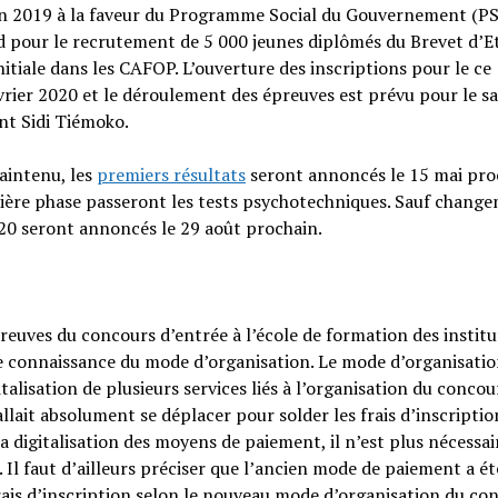
 en 2019 à la faveur du Programme Social du Gouvernement (P
d pour le recrutement de 5 000 jeunes diplômés du Brevet d’E
tiale dans les CAFOP. L’ouverture des inscriptions pour le ce
vrier 2020 et le déroulement des épreuves est prévu pour le s
nt Sidi Tiémoko.
maintenu, les
premiers résultats
seront annoncés le 15 mai pro
emière phase passeront les tests psychotechniques. Sauf chang
0 seront annoncés le 29 août prochain.
reuves du concours d’entrée à l’école de formation des instit
dre connaissance du mode d’organisation. Le mode d’organisatio
talisation de plusieurs services liés à l’organisation du concou
fallait absolument se déplacer pour solder les frais d’inscriptio
la digitalisation des moyens de paiement, il n’est plus nécessai
. Il faut d’ailleurs préciser que l’ancien mode de paiement a ét
ais d’inscription selon le nouveau mode d’organisation du co