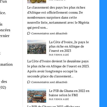
d’un
t
Le classement des pays les plus riches
d’Afrique est officiellement connu. De
ice.
nombreuses surprises dans cette
nouvelle liste, notamment avec le Nigéria
is
qui perd son...
ncées
Commentaires sont désactivés
ernier
La Côte d’Ivoire, 2e pays le
plus riche en Afrique de
l’ouest en 2023
;
PAR FIRMIN AGBÉ
La Côte d’Ivoire devient le deuxième pays
nimation
le plus riche en Afrique de l’ouest en 2023.
Après avoir longtemps occupé la
seconde place du classement...
 des
Commentaires sont désactivés
(02)
Le PIB du Ghana en 2022 en
baisse selon le FMI
PAR FIRMIN AGBÉ
Le PIB du Ghana en 2022 affiche une