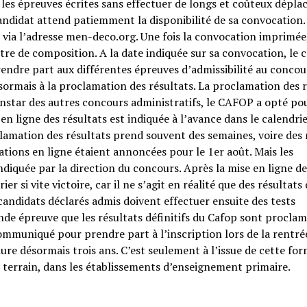
 les épreuves écrites sans effectuer de longs et coûteux dépla
candidat attend patiemment la disponibilité de sa convocation.
 via l’adresse men-deco.org. Une fois la convocation imprimée,
re de composition. A la date indiquée sur sa convocation, le 
ndre part aux différentes épreuves d’admissibilité au concou
sormais à la proclamation des résultats. La proclamation des r
instar des autres concours administratifs, le CAFOP a opté pou
en ligne des résultats est indiquée à l’avance dans le calendri
clamation des résultats prend souvent des semaines, voire des
tions en ligne étaient annoncées pour le 1er août. Mais les
indiquée par la direction du concours. Après la mise en ligne de
r si vite victoire, car il ne s’agit en réalité que des résultats
 candidats déclarés admis doivent effectuer ensuite des tests
de épreuve que les résultats définitifs du Cafop sont proclam
ommuniqué pour prendre part à l’inscription lors de la rentré
ure désormais trois ans. C’est seulement à l’issue de cette fo
 terrain, dans les établissements d’enseignement primaire.