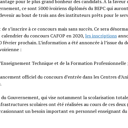
antage pour le plus grand bonheur des candidats. A la faveur 
vernement, ce sont 5000 ivoiriens diplômés du BEPC qui auron
devenir au bout de trois ans des instituteurs prêts pour le serv
de s’inscrire à ce concours mais sans succès. Ce sera désorma
veau calendrier du concours CAFOP en 2020,
les inscriptions
anno
février prochain. L’information a été annoncée à l’issue du d
voirienne :
 l’Enseignement Technique et de la Formation Professionnelle 
lancement officiel du concours d’entrée dans les Centres d’A
.
se du Gouvernement, qui vise notamment la scolarisation totale
nfrastructures scolaires ont été réalisées au cours de ces deux 
 occasionnant un besoin important en personnel enseignant du