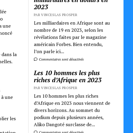
2023
lée
PAR VINCESLAS PROSPER
ko
Les milliardaires en Afrique sont au
a une
nombre de 19 en 2023, selon les
nnoncé
révélations faites par le magazine
américain Forbes. Bien entendu,
l’on parle ici...
 dans la
Commentaires sont désactivés
elles.
Les 10 hommes les plus
riches d’Afrique en 2023
PAR VINCESLAS PROSPER
s
Les 10 hommes les plus riches
e à une
d’Afrique en 2023 nous viennent de
divers horizons. Au sommet du
podium depuis plusieurs années,
lier les
Aliko Dangoté surclasse de...
entation
Commentaires sont désactivés