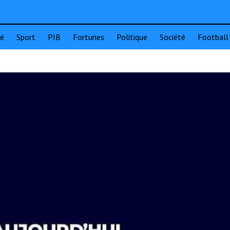
té
Sport
PIB
Fortunes
Politique
Société
Football