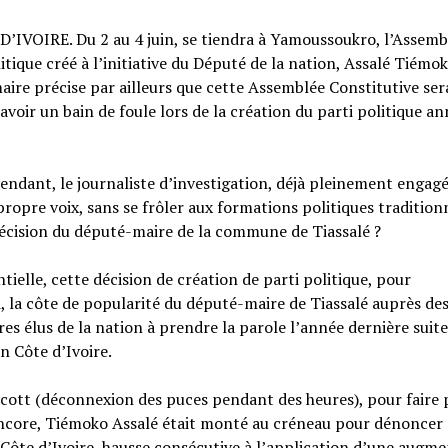
RE. Du 2 au 4 juin, se tiendra à Yamoussoukro, l’Assemb
ique créé à l’initiative du Député de la nation, Assalé Tiémo
ire précise par ailleurs que cette Assemblée Constitutive ser
avoir un bain de foule lors de la création du parti politique a
ndant, le journaliste d’investigation, déjà pleinement engagé
propre voix, sans se frôler aux formations politiques traditionn
 décision du député-maire de la commune de Tiassalé ?
ielle, cette décision de création de parti politique, pour
i, la côte de popularité du député-maire de Tiassalé auprès de
ares élus de la nation à prendre la parole l’année dernière suit
n Côte d’Ivoire.
ott (déconnexion des puces pendant des heures), pour faire p
ncore, Tiémoko Assalé était monté au créneau pour dénoncer
 Côte d’Ivoire, hausse consécutive à l’application d’une augm