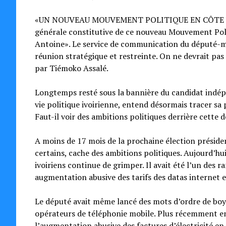
«UN NOUVEAU MOUVEMENT POLITIQUE EN CÔTE D’IVOI
générale constitutive de ce nouveau Mouvement Polit
Antoine». Le service de communication du député-ma
réunion stratégique et restreinte. On ne devrait pas 
par Tiémoko Assalé.
Longtemps resté sous la bannière du candidat indépe
vie politique ivoirienne, entend désormais tracer sa 
Faut-il voir des ambitions politiques derrière cette
A moins de 17 mois de la prochaine élection président
certains, cache des ambitions politiques. Aujourd’hu
ivoiriens continue de grimper. Il avait été l’un des r
augmentation abusive des tarifs des datas internet e
Le député avait même lancé des mots d’ordre de boyc
opérateurs de téléphonie mobile. Plus récemment e
l’augmentation abusive des factures d’électricité en