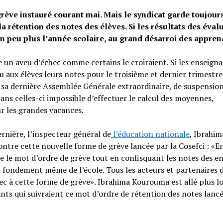
grève instauré courant mai. Mais le syndicat garde toujour
 rétention des notes des élèves. Si les résultats des éval
 un peu plus l’année scolaire, au grand désarroi des appren
e un aveu d’échec comme certains le croiraient. Si les enseign
u aux élèves leurs notes pour le troisième et dernier trimestre
 de sa dernière Assemblée Générale extraordinaire, de suspension
ans celles-ci impossible d’effectuer le calcul des moyennes,
ur les grandes vacances.
rnière, l’inspecteur général de
l’éducation nationale
, Ibrahim
ntre cette nouvelle forme de grève lancée par la Cosefci : «E
 le mot d’ordre de grève tout en confisquant les notes des en
u fondement même de l’école. Tous les acteurs et partenaires 
hec à cette forme de grève». Ibrahima Kourouma est allé plus l
ts qui suivraient ce mot d’ordre de rétention des notes lancé