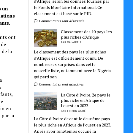
d’Afrique, selon les données fournies par
le Fonds Monétaire International. Ce
s un
classement est basé sur le PIB...
uations
Commentaires sont désactivés
ants.
Classement des 10 pays les
ants ont
plus riches d’Afrique
PAR VALAIRE S
 de
 de la
Le classement des pays les plus riches
d’Afrique est officiellement connu. De
nombreuses surprises dans cette
nouvelle liste, notamment avec le Nigéria
qui perd son...
a
Commentaires sont désactivés
n
fants,
La Côte d’Ivoire, 2e pays le
plus riche en Afrique de
de
l’ouest en 2023
oin en
PAR FIRMIN AGBÉ
 par la
La Côte d’Ivoire devient le deuxième pays
le plus riche en Afrique de l’ouest en 2023.
Après avoir longtemps occupé la