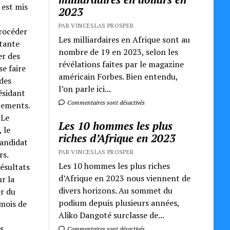
 est mis
2023
PAR VINCESLAS PROSPER
procéder
Les milliardaires en Afrique sont au
rtante
nombre de 19 en 2023, selon les
er des
révélations faites par le magazine
e faire
américain Forbes. Bien entendu,
 des
l’on parle ici...
ésidant
Commentaires sont désactivés
cements.
 Le
Les 10 hommes les plus
 le
riches d’Afrique en 2023
candidat
PAR VINCESLAS PROSPER
rs.
Les 10 hommes les plus riches
ésultats
d’Afrique en 2023 nous viennent de
r la
divers horizons. Au sommet du
er du
podium depuis plusieurs années,
 mois de
Aliko Dangoté surclasse de...
s
Commentaires sont désactivés