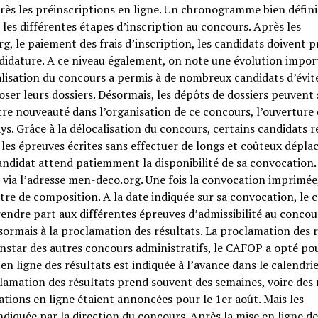
rès les préinscriptions en ligne. Un chronogramme bien défini
r les différentes étapes d’inscription au concours. Après les
g, le paiement des frais d’inscription, les candidats doivent 
andidature. A ce niveau également, on note une évolution impo
alisation du concours a permis à de nombreux candidats d’évit
er leurs dossiers. Désormais, les dépôts de dossiers peuvent s
tre nouveauté dans l’organisation de ce concours, l’ouverture
ays. Grâce à la délocalisation du concours, certains candidats r
 les épreuves écrites sans effectuer de longs et coûteux dépla
candidat attend patiemment la disponibilité de sa convocation.
 via l’adresse men-deco.org. Une fois la convocation imprimée,
re de composition. A la date indiquée sur sa convocation, le 
ndre part aux différentes épreuves d’admissibilité au concou
sormais à la proclamation des résultats. La proclamation des r
instar des autres concours administratifs, le CAFOP a opté pou
en ligne des résultats est indiquée à l’avance dans le calendri
clamation des résultats prend souvent des semaines, voire des
tions en ligne étaient annoncées pour le 1er août. Mais les
indiquée par la direction du concours. Après la mise en ligne de