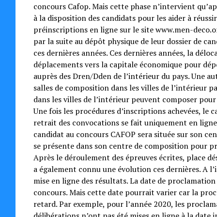
concours Cafop. Mais cette phase n’intervient qu’ap
à la disposition des candidats pour les aider à réussi
préinscriptions en ligne sur le site www.men-deco.or
par la suite au dépôt physique de leur dossier de c
ces dernières années. Ces dernières années, la déloc
déplacements vers la capitale économique pour dépos
auprès des Dren/Dden de l’intérieur du pays. Une au
salles de composition dans les villes de l’intérieur p
dans les villes de l’intérieur peuvent composer pour
Une fois les procédures d’inscriptions achevées, le 
retrait des convocations se fait uniquement en ligne
candidat au concours CAFOP sera située sur son cent
se présente dans son centre de composition pour pre
Après le déroulement des épreuves écrites, place dé
a également connu une évolution ces dernières. A l’
mise en ligne des résultats. La date de proclamation 
concours. Mais cette date pourrait varier car la pro
retard. Par exemple, pour l’année 2020, les proclama
délibérations n’ont pas été mises en ligne à la date 