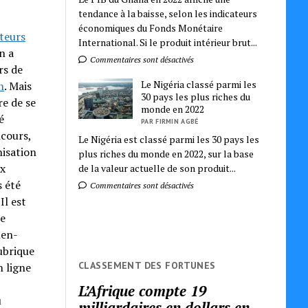
tendance à la baisse, selon les indicateurs
économiques du Fonds Monétaire
uteurs
International. Si le produit intérieur brut...
n a
Commentaires sont désactivés
rs de
Le Nigéria classé parmi les
n
. Mais
30 pays les plus riches du
re de se
monde en 2022
é
PAR FIRMIN AGBÉ
ncours,
Le Nigéria est classé parmi les 30 pays les
nisation
plus riches du monde en 2022, sur la base
ux
de la valeur actuelle de son produit...
s été
Commentaires sont désactivés
Il est
ne
men-
rubrique
CLASSEMENT DES FORTUNES
n ligne
L’Afrique compte 19
u
milliardaires en dollars en