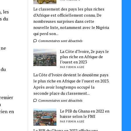
Le classement des pays les plus riches
, les
d’Afrique est officiellement connu. De
s du
nombreuses surprises dans cette
nouvelle liste, notamment avec le Nigéria
qui perd son...
Commentaires sont désactivés
 ne
La Côte d’Ivoire, 2e pays le
plus riche en Afrique de
l’ouest en 2023
PAR FIRMIN AGBÉ
 du
La Côte d’Ivoire devient le deuxième pays
le plus riche en Afrique de l’ouest en 2023.
Après avoir longtemps occupé la
seconde place du classement...
remier
Commentaires sont désactivés
u
Le PIB du Ghana en 2022 en
rien en
baisse selon le FMI
PAR FIRMIN AGBÉ
Le PIB du Ghana en 2022 affiche une