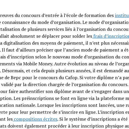
preuves du concours d’entrée à l’école de formation des
instit
dre connaissance du mode d’organisation. Le mode d’organisatio
talisation de plusieurs services liés à l’organisation du concou
fallait absolument se déplacer pour solder les
frais d’inscriptio
la digitalisation des moyens de paiement, il n’est plus nécessai
. Il faut d’ailleurs préciser que l’ancien mode de paiement a ét
ais d’inscription selon le nouveau mode d’organisation du co
ements via Mobile Money. Autre évolution au niveau de l’orga
 Désormais, et cela depuis plusieurs années, il est demandé a
ôme de Bepc pour le concours du Cafop. Si votre diplôme n’a pa
 validé par la direction chargée de l’organisation du concours. 
our faire authentifier son diplôme avant de s’engager dans u
ption. Les préinscriptions se font en ligne via la plateforme 
éducation nationale. Lorsque les inscriptions sont lancées, une 
te pour leur permettre de s’inscrire en ligne. L’inscription e
ant les
compositions écrites
. Si le système d’inscriptions a été
dats doivent également procéder à leur inscription physique a