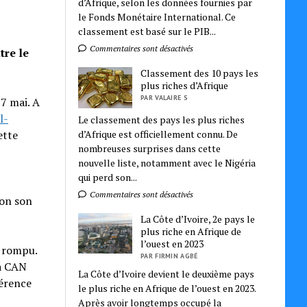
d’Afrique, selon les données fournies par
le Fonds Monétaire International. Ce
classement est basé sur le PIB...
Commentaires sont désactivés
tre le
Classement des 10 pays les
plus riches d’Afrique
PAR VALAIRE S
7 mai. A
l-
Le classement des pays les plus riches
d’Afrique est officiellement connu. De
ette
nombreuses surprises dans cette
nouvelle liste, notamment avec le Nigéria
qui perd son...
Commentaires sont désactivés
lon son
La Côte d’Ivoire, 2e pays le
plus riche en Afrique de
l’ouest en 2023
t rompu.
PAR FIRMIN AGBÉ
la CAN
La Côte d’Ivoire devient le deuxième pays
férence
le plus riche en Afrique de l’ouest en 2023.
Après avoir longtemps occupé la