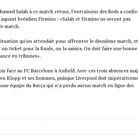
ohamed Salah à ce match retour, l’entraîneur des Reds a confi
taquant brésilien Firmino : «Salah et Firmino ne seront pas
le match.
 situation qu’on attendait pour affronter le deuxième match, e
un ticket pour la finale, on la saisira. On doit faire une bonne
iance en tribunes».
ir face au FC Barcelone à Anfield. Avec ces trois absences maj
rgen Klopp et ses hommes, puisque Liverpool doit impérativem
à une équipe du Barça qui n’a perdu aucun match en ligue des