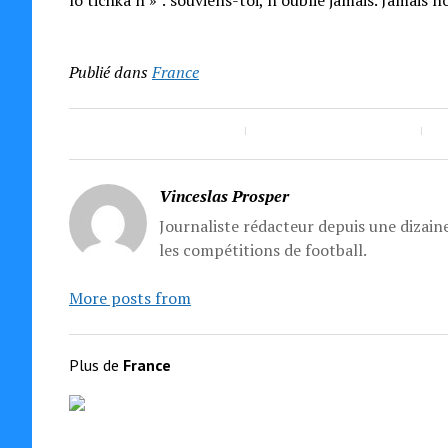
lo tichka’h » : souviens-toi, n’oublie jamais. Jamais 
Publié dans
France
Vinceslas Prosper
Journaliste rédacteur depuis une dizaine
les compétitions de football.
More posts from
Plus de
France