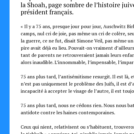
la Shoah, page sombre de l’histoire juiv
président français.
« Il y a 75 ans, presque jour pour jour, Auschwitz Birk
camps, nul cri de joie, pas même un cri de colère, se
la guerre, ce ne fut, disait Simone Veil, pas même u
pire avait déjà eu lieu. Pouvait-on vraiment d’ailleu
tant de parents ne retrouveraient jamais leurs enfant
alors inaudible. L’innommable, l’impensable, l’impar
75 ans plus tard, l’antisémitisme resurgit. Il est là, e
n’est pas uniquement le problème des Juifs, il est d’
incapacité à accepter le visage de l’autre, il est touj
75 ans plus tard, nous ne cédons rien. Nous nous bat
antidote contre les haines contemporaines.
Ceux qui nient, relativisent ou s’habituent, trouver