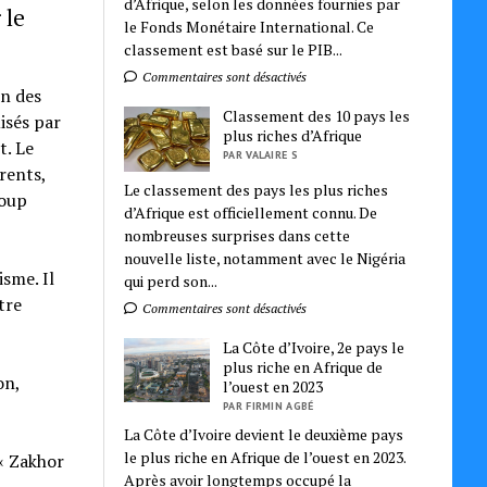
d’Afrique, selon les données fournies par
 le
le Fonds Monétaire International. Ce
classement est basé sur le PIB...
Commentaires sont désactivés
on des
Classement des 10 pays les
isés par
plus riches d’Afrique
t. Le
PAR VALAIRE S
rents,
Le classement des pays les plus riches
coup
d’Afrique est officiellement connu. De
nombreuses surprises dans cette
nouvelle liste, notamment avec le Nigéria
isme. Il
qui perd son...
tre
Commentaires sont désactivés
La Côte d’Ivoire, 2e pays le
plus riche en Afrique de
on,
l’ouest en 2023
PAR FIRMIN AGBÉ
La Côte d’Ivoire devient le deuxième pays
le plus riche en Afrique de l’ouest en 2023.
 « Zakhor
Après avoir longtemps occupé la