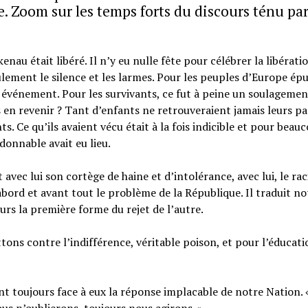
e. Zoom sur les temps forts du discours ténu par
enau était libéré. Il n’y eu nulle fête pour célébrer la libérati
ulement le silence et les larmes. Pour les peuples d’Europe épu
n événement. Pour les survivants, ce fut à peine un soulagemen
rs en revenir ? Tant d’enfants ne retrouveraient jamais l
eurs pa
s. Ce qu’ils avaient vécu était à la fois indicible et pour beau
donnable avait eu lieu.
t avec lui son cortège de haine et d’intolérance, avec lui, le rac
abord et avant tout le problème de la République. Il traduit no
ours la première forme du rejet de l’autre.
tons contre l’indifférence, véritable poison, et pour l’éducati
ont toujours face à eux la réponse implacable de notre Nation.