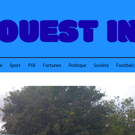
té
Sport
PIB
Fortunes
Politique
Société
Football