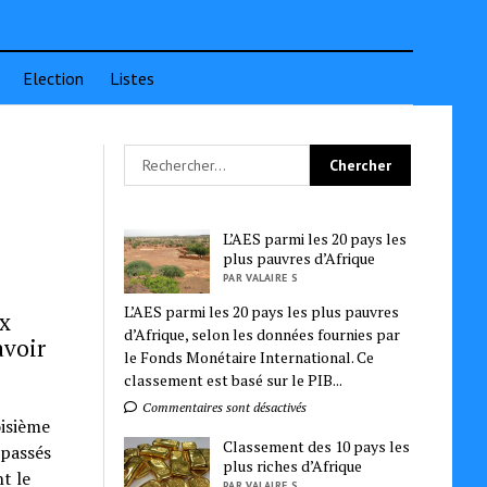
Election
Listes
L’AES parmi les 20 pays les
plus pauvres d’Afrique
PAR VALAIRE S
L’AES parmi les 20 pays les plus pauvres
ux
d’Afrique, selon les données fournies par
avoir
le Fonds Monétaire International. Ce
classement est basé sur le PIB...
Commentaires sont désactivés
oisième
Classement des 10 pays les
rpassés
plus riches d’Afrique
t le
PAR VALAIRE S