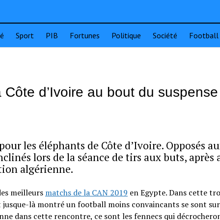
té
Sport
PIB
Fortunes
Politique
Société
Football
la Côte d’Ivoire au bout du suspense
pour les éléphants de Côte d’Ivoire. Opposés a
nclinés lors de la séance de tirs aux buts, après 
tion algérienne.
 des meilleurs
matchs de la CAN 2019
en Egypte. Dans cette tr
nt jusque-là montré un football moins convaincants se sont su
enne dans cette rencontre, ce sont les fennecs qui décrocheron