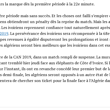
eurs la marque dès la première période à la 22e minute.
re période mais sans succès. Et les choses ont failli s’empirer
riens obtiendront un pénalty dès la reprise du match. Mais les 
. Les ivoiriens reprennent confiance tout naturellement après
2019
. La persévérance des ivoiriens sera récompensée à la 68
ipes revenues à égalité disputeront les prolongations et iront 
es algériens seront bien meilleurs que les ivoiriens dans cet ex
voire de la CAN 2019, dans un match rempli de suspense. La mura
ant tremblé hier jeudi face aux éléphants de Côte d’Ivoire. Si 
r l’instant, ils ont en revanche concédé leur premier but de l
es demi-finale, les algériens seront opposés à un autre état de 
tentera de chercher son ticket pour la finale face à l’Algérie da