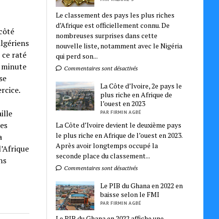
Le classement des pays les plus riches
d’Afrique est officiellement connu. De
 côté
nombreuses surprises dans cette
algériens
nouvelle liste, notamment avec le Nigéria
 ce raté
qui perd son...
e minute
Commentaires sont désactivés
se
La Côte d’Ivoire, 2e pays le
ercice.
plus riche en Afrique de
l’ouest en 2023
ille
PAR FIRMIN AGBÉ
les
La Côte d’Ivoire devient le deuxième pays
le plus riche en Afrique de l’ouest en 2023.
a
Après avoir longtemps occupé la
l’Afrique
seconde place du classement...
ns
Commentaires sont désactivés
Le PIB du Ghana en 2022 en
baisse selon le FMI
PAR FIRMIN AGBÉ
Le PIB du Ghana en 2022 affiche une