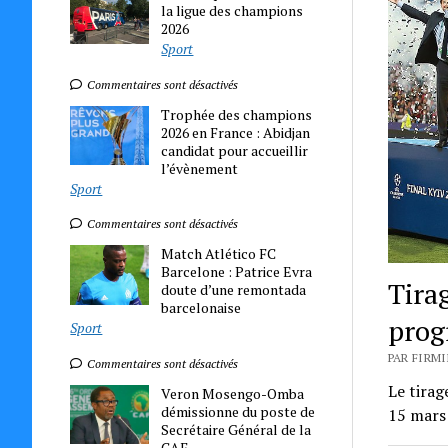
la ligue des champions
2026
Sport
Commentaires sont désactivés
Trophée des champions
2026 en France : Abidjan
candidat pour accueillir
l’évènement
Sport
Commentaires sont désactivés
Match Atlético FC
Barcelone : Patrice Evra
Tira
doute d’une remontada
barcelonaise
prog
Sport
PAR FIRMI
Commentaires sont désactivés
Le tirag
Veron Mosengo-Omba
démissionne du poste de
15 mars 
Secrétaire Général de la
CAF